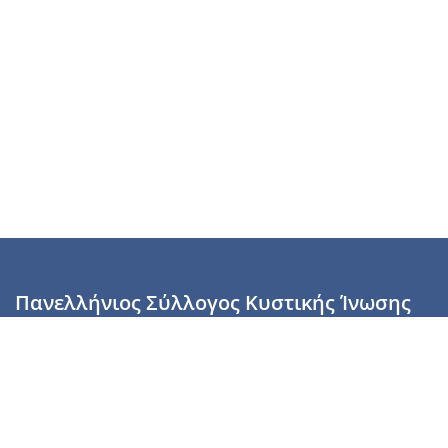
Πανελλήνιος Σύλλογος Κυστικής Ίνωσης
Καραϊσκάκη 28, Αθήνα, ΤΚ 10554
2110137700 (Τρίτη & Πέμπτη: 16:00-19:00),
6944255853 (Τετάρτη: 17.00-20.00)
info@cysticfibrosis.gr