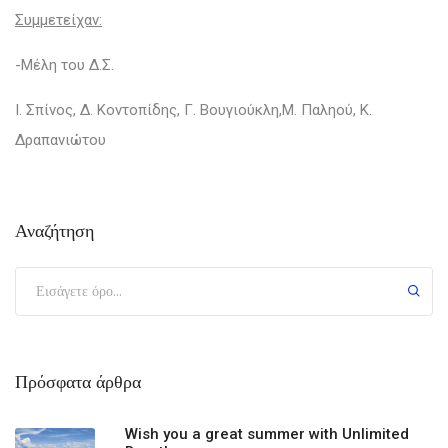
Συμμετείχαν:
-Μέλη του Δ.Σ.
Ι. Σπίνος, Δ. Κοντοπίδης, Γ. Βουγιούκλη,Μ. Παληού, Κ.
Δραπανιώτου
Αναζήτηση
Πρόσφατα άρθρα
Wish you a great summer with Unlimited