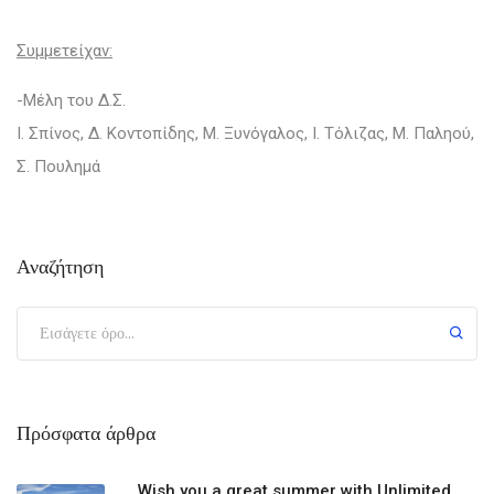
Συμμετείχαν:
-Μέλη του Δ.Σ.
Ι. Σπίνος, Δ. Κοντοπίδης, Μ. Ξυνόγαλος, Ι. Τόλιζας, Μ. Παληού,
Σ. Πουλημά
Αναζήτηση
Πρόσφατα άρθρα
Wish you a great summer with Unlimited