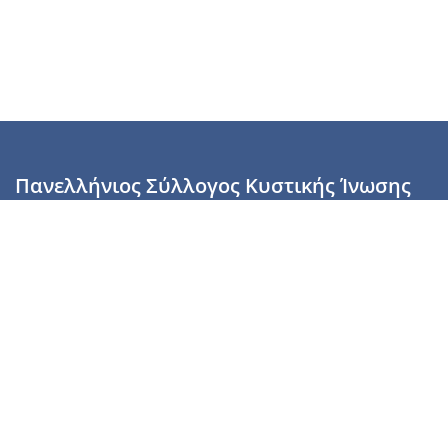
Πανελλήνιος Σύλλογος Κυστικής Ίνωσης
Καραϊσκάκη 28, Αθήνα, ΤΚ 10554
2110137700 (Τρίτη & Πέμπτη: 16:00-19:00),
6944255853 (Τετάρτη: 17.00-20.00)
info@cysticfibrosis.gr
Προσωπικά Δεδομένα
Όροι Χρήσης