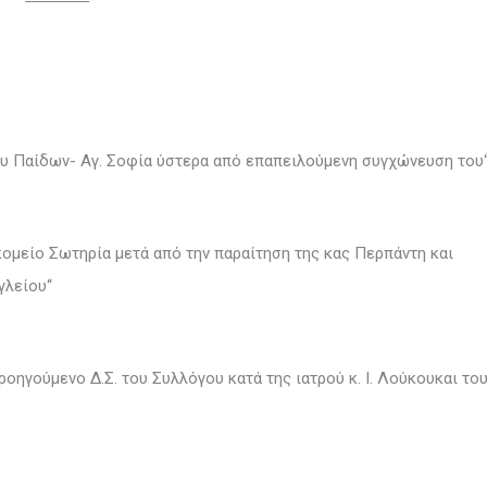
ίου Παίδων- Αγ. Σοφία ύστερα από επαπειλούμενη συγχώνευση του
μείο Σωτηρία μετά από την παραίτηση της κας Περπάντη και
γλείου“
ηγούμενο Δ.Σ. του Συλλόγου κατά της ιατρού κ. Ι. Λούκουκαι το