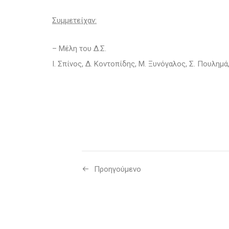
Συμμετείχαν:
– Μέλη του Δ.Σ.
Ι. Σπίνος, Δ. Κοντοπίδης, Μ. Ξυνόγαλος, Σ. Πουλημά
Προηγούμενo