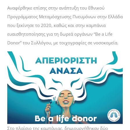
Αναφέρθηκε επίσης στην ανάπτυξη του Εθνικού
Προγράμματος Μεταμόσχευσης Πνευμόνων στην Ελλάδα
που ξεκίνησε το 2020, καθώς και στην καμπάνια
ευαισθητοποίησης για τη δωρεά οργάνων “Be a Life
Donor” του Συλλόγου, με τοιχογραφίες σε νοσοκομεία.
Στο πλαίσιο της καμπάνιας, δημιουργήθηκαν δύο