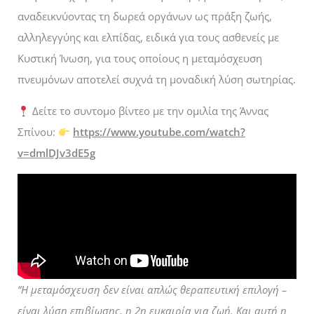
αναδεικνύοντας τη δωρεά οργάνων ως πράξη ζωής,
αλληλεγγύης και ελπίδας, ειδικά για τους ασθενείς με
Κυστική Ίνωση, για τους οποίους η μεταμόσχευση
πνευμόνων αποτελεί συχνά τη μοναδική λύση σωτηρίας.
Δείτε το συντομο βίντεο με την ομιλία της Άννας
Σπίνου:
https://www.youtube.com/watch?
v=dmlDJv3dE5g
“Η μεταμόσχευση δεν είναι απλώς θεραπευτική επιλογή –
είναι λύση επιβίωσης, η 2η ευκαιρία για ζωή. Και αυτή η