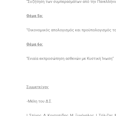
“Συζήτηση των συμπερασμάτων από την Πανελλήνια 
Θέμα 5o:
“Οικονομικός απολογισμός και προϋπολογισμός τ
Θέμα 6o:
“Ενιαία εκπροσώπηση ασθενών με Κυστική Ίνωση“
Συμμετείχαν:
-Μέλη του Δ.Σ.
Ι. Σπίνος, Δ. Κοντοπίδης, Μ. Ξυνόγαλος, Ι. Τόλιζα