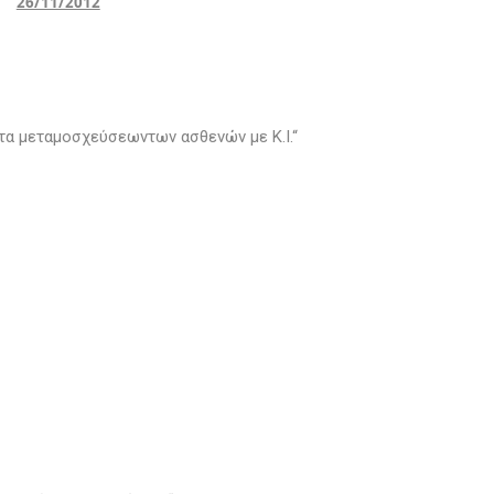
26/11/2012
τα μεταμοσχεύσεωντων ασθενών με Κ.Ι.“