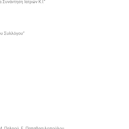
Συνάντηση Ιατρών Κ.Ι.“
ου Συλλόγου“
ς, Μ. Παληού, Ε. Παπαβασιλοπούλου