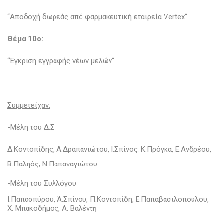
“Αποδοχή δωρεάς από φαρμακευτική εταιρεία Vertex“
Θέμα 10o:
“Έγκριση εγγραφής νέων μελών“
Συμμετείχαν:
-Μέλη του Δ.Σ.
Δ.Κοντοπίδης, Α.Δραπανιώτου, Ι.Σπίνος, Κ.Πρόγκα, E.Ανδρέου,
Β.Παληός, N.Παπαναγιώτου
-Μέλη του Συλλόγου
Ι.Παπασπύρου, Ά.Σπίνου, Π.Κοντοπίδη, Ε.Παπαβασιλοπούλου,
Χ. Μπακοδήμος, Α. Βαλέν
τη