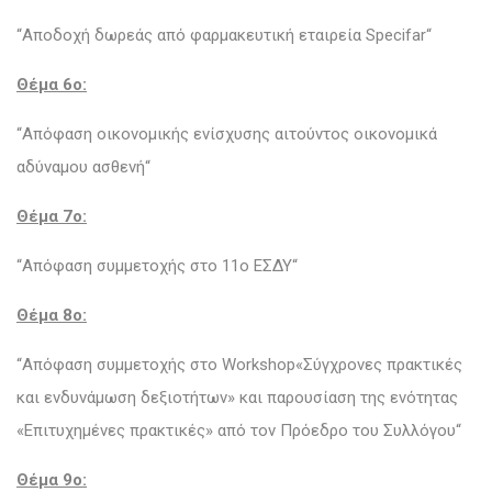
“Αποδοχή δωρεάς από φαρμακευτική εταιρεία Specifar“
Θέμα 6o:
“Απόφαση οικονομικής ενίσχυσης αιτούντος οικονομικά
αδύναμου ασθενή“
Θέμα 7o:
“Απόφαση συμμετοχής στο 11ο ΕΣΔΥ“
Θέμα 8o:
“Απόφαση συμμετοχής στο Workshop«Σύγχρονες πρακτικές
και ενδυνάμωση δεξιοτήτων» και παρουσίαση της ενότητας
«Επιτυχημένες πρακτικές» από τον Πρόεδρο του Συλλόγου“
Θέμα 9o: