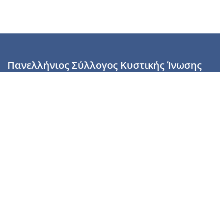
Πανελλήνιος Σύλλογος Κυστικής Ίνωσης
Καραϊσκάκη 28, Αθήνα, ΤΚ 10554
2110137700 (Τρίτη & Πέμπτη: 16:00-19:00),
6944255853 (Τετάρτη: 17.00-20.00)
info@cysticfibrosis.gr
Προσωπικά Δεδομένα
Όροι Χρήσης
Πολιτική Απορρήτου
Πολιτική Cookies