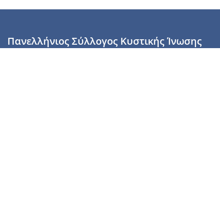
Πανελλήνιος Σύλλογος Κυστικής Ίνωσης
Καραϊσκάκη 28, Αθήνα, ΤΚ 10554
2110137700 (Τρίτη & Πέμπτη: 16:00-19:00),
6944255853 (Τετάρτη: 17.00-20.00)
info@cysticfibrosis.gr
Προσωπικά Δεδομένα
Όροι Χρήσης
Πολιτική Απορρήτου
Πολιτική Cookies
Υποστήριξέ μας