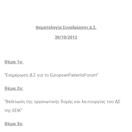
Θεματολογία Συνεδρίασης Δ.Σ.
30/10/2012
Θέμα 1o:
“Ενημέρωση Δ.Σ για το EuropeanPatientsForum“
Θέμα 2ο:
“Βελτίωση της οργανωτικής δομής και λειτουργίας του ΔΣ
της ΕΕΙΚ“
Θέμα 3o: