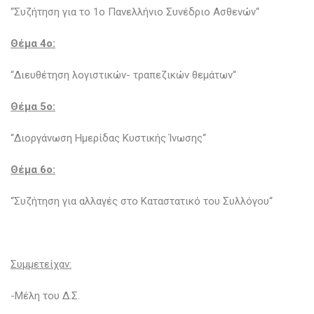
“Συζήτηση για το 1ο Πανελλήνιο Συνέδριο Ασθενών“
Θέμα 4o:
“Διευθέτηση λογιστικών- τραπεζικών θεμάτων“
Θέμα 5o:
“Διοργάνωση Ημερίδας Κυστικής Ίνωσης“
Θέμα 6o:
“Συζήτηση για αλλαγές στο Καταστατικό του Συλλόγου“
Συμμετείχαν:
-Μέλη του Δ.Σ.