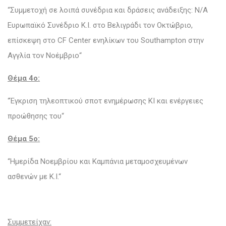
“Συμμετοχή σε λοιπά συνέδρια και δράσεις ανάδειξης: Ν/Α
Ευρωπαϊκό Συνέδριο Κ.Ι. στο Βελιγράδι τον Οκτώβριο,
επίσκεψη στο CF Center ενηλίκων του Southampton στην
Αγγλία τον Νοέμβριο“
Θέμα 4o:
“Έγκριση τηλεοπτικού σποτ ενημέρωσης ΚΙ και ενέργειες
προώθησης του“
Θέμα 5o:
“Ημερίδα Νοεμβρίου και Καμπάνια μεταμοσχευμένων
ασθενών με Κ.Ι.“
Συμμετείχαν: