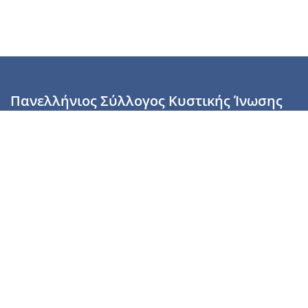
Πανελλήνιος Σύλλογος Κυστικής Ίνωσης
Καραϊσκάκη 28, Αθήνα, ΤΚ 10554
2110137700 (Τρίτη & Πέμπτη: 16:00-19:00),
6944255853 (Τετάρτη: 17.00-20.00)
info@cysticfibrosis.gr
Προσωπικά Δεδομένα
Όροι Χρήσης
Πολιτική Απορρήτου