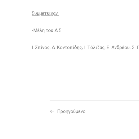
Συμμετείχαν:
-Μέλη του Δ.Σ.
Ι. Σπίνος, Δ. Κοντοπίδης, Ι. Τόλιζας, E. Ανδρέου, Σ
Προηγούμενo