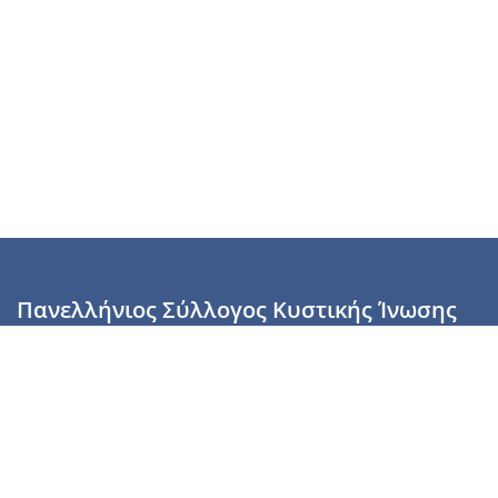
Πανελλήνιος Σύλλογος Κυστικής Ίνωσης
Καραϊσκάκη 28, Αθήνα, ΤΚ 10554
2110137700 (Τρίτη & Πέμπτη: 16:00-19:00),
6944255853 (Τετάρτη: 17.00-20.00)
info@cysticfibrosis.gr