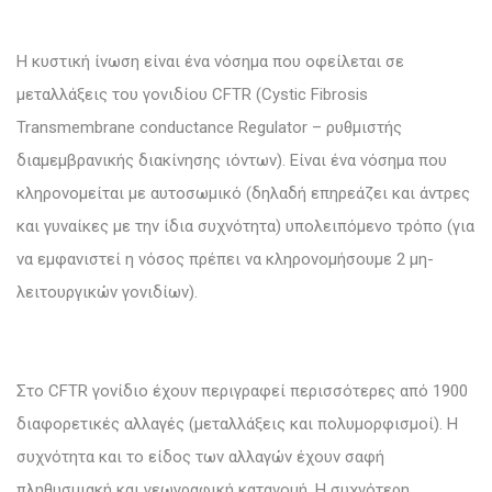
Η κυστική ίνωση είναι ένα νόσημα που οφείλεται σε
μεταλλάξεις του γονιδίου CFTR (Cystic Fibrosis
Transmembrane conductance Regulator – ρυθμιστής
διαμεμβρανικής διακίνησης ιόντων). Είναι ένα νόσημα που
κληρονομείται με αυτοσωμικό (δηλαδή επηρεάζει και άντρες
και γυναίκες με την ίδια συχνότητα) υπολειπόμενο τρόπο (για
να εμφανιστεί η νόσος πρέπει να κληρονομήσουμε 2 μη-
λειτουργικών γονιδίων).
Στο CFTR γονίδιο έχουν περιγραφεί περισσότερες από 1900
διαφορετικές αλλαγές (μεταλλάξεις και πολυμορφισμοί). Η
συχνότητα και το είδος των αλλαγών έχουν σαφή
πληθυσμιακή και γεωγραφική κατανομή. Η συχνότερη