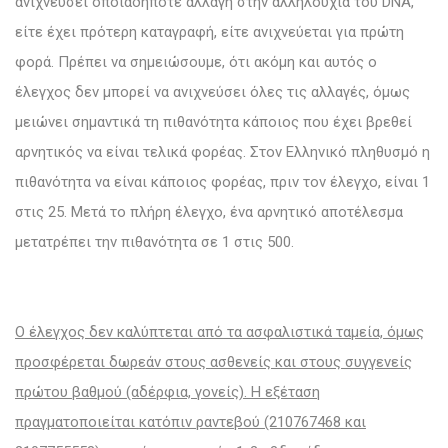
ανιχνεύσει οποιαδήποτε αλλαγή στην αλληλουχία του DNΑ,
είτε έχει πρότερη καταγραφή, είτε ανιχνεύεται για πρώτη
φορά. Πρέπει να σημειώσουμε, ότι ακόμη και αυτός ο
έλεγχος δεν μπορεί να ανιχνεύσει όλες τις αλλαγές, όμως
μειώνει σημαντικά τη πιθανότητα κάποιος που έχει βρεθεί
αρνητικός να είναι τελικά φορέας. Στον Ελληνικό πληθυσμό η
πιθανότητα να είναι κάποιος φορέας, πριν τον έλεγχο, είναι 1
στις 25. Μετά το πλήρη έλεγχο, ένα αρνητικό αποτέλεσμα
μετατρέπει την πιθανότητα σε 1 στις 500.
Ο έλεγχος δεν καλύπτεται από τα ασφαλιστικά ταμεία, όμως
προσφέρεται δωρεάν στους ασθενείς και στους συγγενείς
πρώτου βαθμού (αδέρφια, γονείς). Η εξέταση
πραγματοποιείται κατόπιν ραντεβού (210767468 και