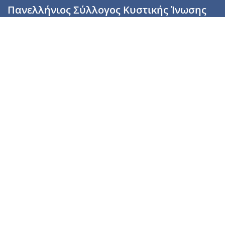
Πανελλήνιος Σύλλογος Κυστικής Ίνωσης
Καραϊσκάκη 28, Αθήνα, ΤΚ 10554
2110137700 (Τρίτη & Πέμπτη: 16:00-19:00),
6944255853 (Τετάρτη: 17.00-20.00)
info@cysticfibrosis.gr
Προσωπικά Δεδομένα
Όροι Χρήσης
Πολιτική Απορρήτου
Πολιτική Cookies
Υποστήριξέ μας
Γίνε μέλος