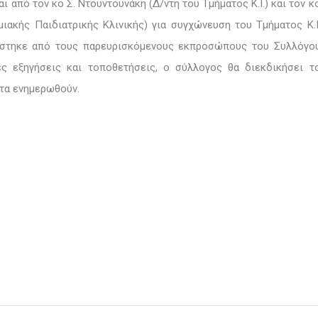
ι από τον κο Σ. Ντουντουνάκη (
Δ/ντη του Τμήματος Κ.Ι.
) και τον κ
μιακής Παιδιατρικής Κλινικής
) για συγχώνευση του Τμήματος Κ.Ι
ράστηκε από τους παρευρισκόμενους εκπροσώπους του Συλλόγο
ς εξηγήσεις και τοποθετήσεις, ο σύλλογος θα διεκδικήσει τ
τα ενημερωθούν.