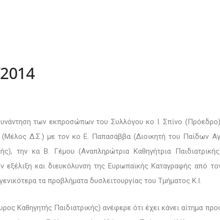
/2014
υνάντηση των εκπροσώπων του Συλλόγου κο Ι. Σπίνο (Πρόεδρο)
 (Μέλος Δ.Σ.)
με τον
κο Ε. Παπασάββα (Διοικητή του Παίδων Αγ
ής), την κα Β. Γέμου (Αναπληρώτρια Καθηγήτρια Παιδιατρικής
ν εξέλιξη και διευκόλυνση της Ευρωπαϊκής Καταγραφής από το
γενικότερα τα προβλήματα δυσλειτουργίας του Τμήματος Κ.Ι.
υρος Καθηγητής Παιδιατρικής) ανέφερε ότι έχει κάνει αίτημα προ