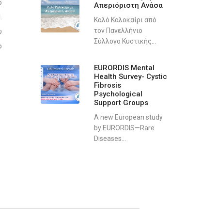
ο
Απεριόριστη Ανάσα
.
Καλό Καλοκαίρι από
τον Πανελλήνιο
υ
Σύλλογο Κυστικής...
ο
EURORDIS Mental
Health Survey- Cystic
Fibrosis
Psychological
Support Groups
A new European study
by EURORDIS—Rare
Diseases...