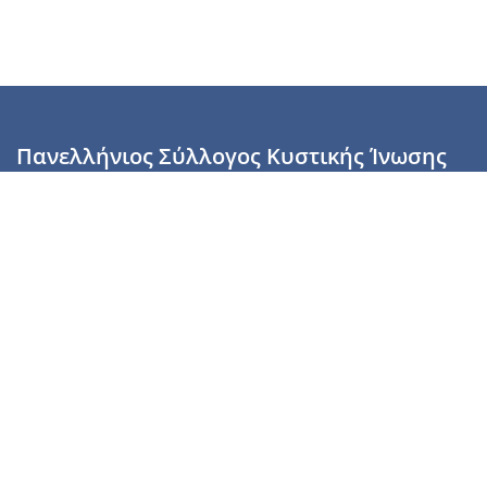
Πανελλήνιος Σύλλογος Κυστικής Ίνωσης
Καραϊσκάκη 28, Αθήνα, ΤΚ 10554
2110137700 (Τρίτη & Πέμπτη: 16:00-19:00),
6944255853 (Τετάρτη: 17.00-20.00)
info@cysticfibrosis.gr
Προσωπικά Δεδομένα
Όροι Χρήσης
Πολιτική Απορρήτου
Πολιτική Cookies