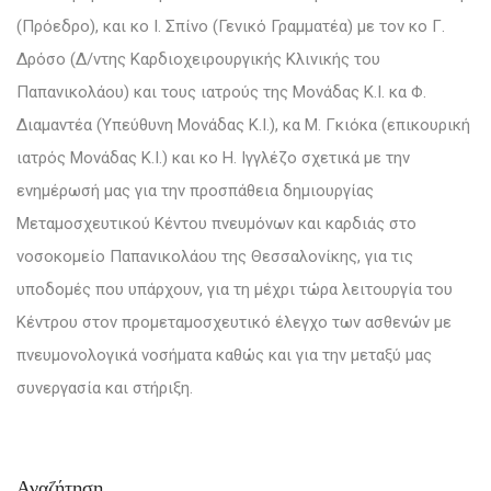
(Πρόεδρο)
, και
κο Ι. Σπίνο (Γενικό Γραμματέα)
με τον κο Γ.
Δρόσο
(Δ/ντης Καρδιοχειρουργικής Κλινικής του
Παπανικολάου)
και τους ιατρούς της Μονάδας Κ.Ι. κα Φ.
Διαμαντέα (Υπεύθυνη Μονάδας Κ.Ι.), κα Μ. Γκιόκα (επικουρική
ιατρός Μονάδας Κ.Ι.) και
κο Η. Ιγγλέζο
σχετικά με την
ενημέρωσή μας για την προσπάθεια δημιουργίας
Μεταμοσχευτικού Κέντου πνευμόνων και καρδιάς στο
νοσοκομείο Παπανικολάου της Θεσσαλονίκης, για τις
υποδομές που υπάρχουν, για τη μέχρι τώρα λειτουργία του
Κέντρου στον προμεταμοσχευτικό έλεγχο των ασθενών με
πνευμονολογικά νοσήματα καθώς και για την μεταξύ μας
συνεργασία και στήριξη.
Αναζήτηση