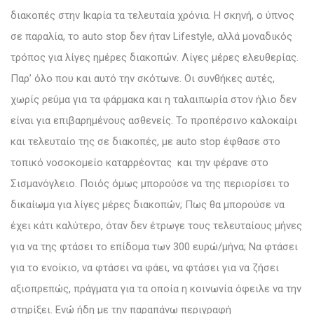
διακοπές στην Ικαρία τα τελευταία χρόνια. Η σκηνή, ο ύπνος
σε παραλία, το auto stop δεν ήταν Lifestyle, αλλά μοναδικός
τρόπος για λίγες ημέρες διακοπών. Λίγες μέρες ελευθερίας.
Παρ’ όλο που και αυτό την σκότωνε. Οι συνθήκες αυτές,
χωρίς ρεύμα για τα φάρμακα και η ταλαιπωρία στον ήλιο δεν
είναι για επιβαρημένους ασθενείς. Το προπέρσινο καλοκαίρι
και τελευταίο της σε διακοπές, με auto stop έφθασε στο
τοπικό νοσοκομείο καταρρέοντας και την φέρανε στο
Σισμανόγλειο. Ποιός όμως μπορούσε να της περιορίσει το
δικαίωμα για λίγες μέρες διακοπών; Πως θα μπορούσε να
έχει κάτι καλύτερο, όταν δεν έτρωγε τους τελευταίους μήνες
για να της φτάσει το επίδομα των 300 ευρώ/μήνα; Να φτάσει
για το ενοίκιο, να φτάσει να φάει, να φτάσει για να ζήσει
αξιοπρεπώς, πράγματα για τα οποία η κοινωνία όφειλε να την
στηρίξει. Ενώ ήδη με την παραπάνω περιγραφή