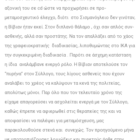
αξονική του σε cd ώστε να προχωρήσει σε προ-
μεταμοσχευτικό έλεγχο, διότι στο Σισμανόγλειο δεν γινόταν,
η Βίβιαν ήταν εκεί. Στον διπλανό θάλαμο , όχι σαν απλός συν-
ασθενής, αλλά σαν προστάτης. Να τον απαλλάξει από το χάος
της γραφειοκρατικής διαδικασίας, λιποθυμώντας στο ΙΚΑ για
την συγκεκριμένη διαδικασία . Παρότι σε άσχημη κατάσταση
η ίδια αναλάμβανε ενεργό ρόλο. Η Βίβιαν αποτελούσε τον
“πυρήνα” στον Σύλλογο, τους λίγους ασθενείς που έχουν
αναλάβει το χρέος να καλύψουν τα κενά της πολιτείας,
απολύτως μόνοι. Παρ όλο που τον τελευταίο χρόνο της
είχαμε απαγορεύσει να ασχολείται ενεργά με τον Σύλλογο,
καθώς έπρεπε να αφιερωθεί στις θεραπείες της και να
αποφασίσει να παλέψει για μεταμόσχευση, μας
παρακολουθούσε στενά και συνεχώς. Τον προηγούμενο μήνα
με υποτροπιάζουσες λοιμώξεις και πυρετούς ήρθε στην