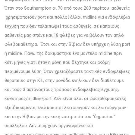
Όταν στο Southampton οι 70 από τους 200 περίπου ασθενείς
χρησιμοποιούν port και πολλοί άλλοι midline για ενδοφλέβια
έγχυση που δεν ταλαιπωρεί τους ασθενείς, σε κάποιους
ασθενείς μας σπάνε και 18 φλέβες για να βάλουν τον απλό
φλεβοκαθετήρα. Έτσι και στην Βίβιαν δεν υπήρχε η λύση port
ή midline. Πάνω της δοκιμάστηκε ένα μοντέλο midline πριν
κάτι μήνες γιατί ήταν η μόνη που δέχτηκε και ακόμη
περιμένουμε λύση. Όταν χρειαζόμαστε τακτικές ενδοφλέβιες
θεραπείες στην Κ.Ι., στην μονάδα ενηλίκων δεν διαθέτουμε
και τους 3 αυτονόητους τρόπους ενδοφλέβιας έγχυσης,
καθετήρας/midline/port. Δεν είναι όλοι οι φυσιοθεραπευτές
εξειδικευμένοι, ενώ κάποιοι λειτουργούν και λειτούργησαν
και στην Βίβιαν με την κακή νοοτροπία του “δημοσίου”
υπαλλήλου. Δεν υπάρχουν οργανωμένες και
προγραμματισμένες εισαγωγές ασθενών. Έτσι και η Βίβιαν με