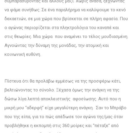
συμπαρασύροντας και άλλους μαζί. Χωρίς ανάσα, ξεχνώντας
να φάμε συνήθως. Σε ένα παραλήρημα να καλύψουμε το κενό
δεκαετιών, σε μια χώρα που βρίσκεται σε πλήρη αφασία. Που
ο αγώνας περιορίζεται στα πληκτρολόγια του καναπέ και
στις θεωρίες. Μια χώρα που αναμένει το τέλος μουδιασμένη.
Αγνοώντας την δύναμη της μονάδας, την ατομική και
κοινωνική ευθύνη.
Πίστευα ότι θα προλάβω εμμέσως να της προσφέρω κάτι,
βελτιώνοντας το σύνολο. Ξέχασα όμως την ανάγκη να της
δώσω λίγα λεπτά αποκλειστικής αφοσίωσης. Αυτό που η
μικρή μου “αδερφή” είχε μεγαλύτερη ανάγκη. Σαν το Μπράβο
που της είπα, για το πώς απέδωσε τον αγώνα της/μας όταν
προβλήθηκε η εκπομπή στις 360 μοίρες και “πέταξε” από