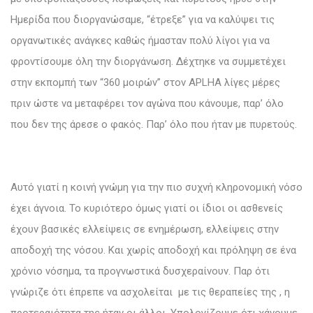
Ημερίδα που διοργανώσαμε, “έτρεξε” για να καλύψει τις
οργανωτικές ανάγκες καθώς ήμασταν πολύ λίγοι για να
φροντίσουμε όλη την διοργάνωση. Δέχτηκε να συμμετέχει
στην εκπομπή των “360 μοιρών” στον APLHA λίγες μέρες
πριν ώστε να μεταφέρει τον αγώνα που κάνουμε, παρ’ όλο
που δεν της άρεσε ο φακός. Παρ’ όλο που ήταν με πυρετούς.
Αυτό γιατί η κοινή γνώμη για την πιο συχνή κληρονομική νόσο
έχει άγνοια. Το κυριότερο όμως γιατί οι ίδιοι οι ασθενείς
έχουν βασικές ελλείψεις σε ενημέρωση, ελλείψεις στην
αποδοχή της νόσου. Και χωρίς αποδοχή και πρόληψη σε ένα
χρόνιο νόσημα, τα προγνωστικά δυσχεραίνουν. Παρ ότι
γνώριζε ότι έπρεπε να ασχολείται με τις θεραπείες της , η
προτεραιότητα της ήταν οι άλλοι. Υπολογίζουμε ότι χάνουμε