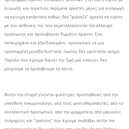
λοίμωξη και πυρετούς περίμενε αρκετές μέρες για εισαγωγή
σε κρίσιμη κατάσταση καθώς δεν “φώναζε” αρκετά σε σχέση
με συν-ασθενείς της που εκμεταλλεύονταν την έλλειψη
οργάνωσης και προλάβαιναν δωμάτιο πρώτοι. Ένα
πεπειραμένο και εξειδικευμένο προσωπικό σε μια
οργανωμένη μονάδα Κυστικής ίνωσης δεν υφίσταται ακόμα.
Παρόλο που έχουμε δώσει την ζωή μας κάποιοι, δεν
μπορούμε να προλάβουμε τα πάντα.
Αυτήν την στιγμή γίνονται φιλότιμες προσπάθειες από την
υπεύθυνη πνευμονολόγο, από τους φυσιοθεραπευτές, από το
νοσηλευτικό προσωπικό, από την γραμματεία, από μερικούς
τολμηρούς και “τρελούς” που έχουμε αναλάβει αυτήν την