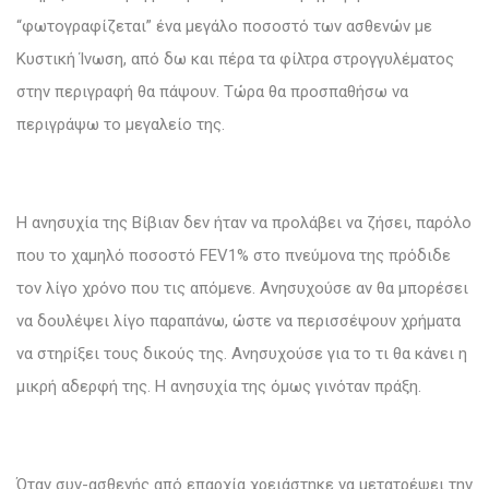
“φωτογραφίζεται” ένα μεγάλο ποσοστό των ασθενών με
Κυστική Ίνωση, από δω και πέρα τα φίλτρα στρογγυλέματος
στην περιγραφή θα πάψουν. Τώρα θα προσπαθήσω να
περιγράψω το μεγαλείο της.
Η ανησυχία της Βίβιαν δεν ήταν να προλάβει να ζήσει, παρόλο
που το χαμηλό ποσοστό FEV1% στο πνεύμονα της πρόδιδε
τον λίγο χρόνο που τις απόμενε. Ανησυχούσε αν θα μπορέσει
να δουλέψει λίγο παραπάνω, ώστε να περισσέψουν χρήματα
να στηρίξει τους δικούς της. Ανησυχούσε για το τι θα κάνει η
μικρή αδερφή της. Η ανησυχία της όμως γινόταν πράξη.
Όταν συν-ασθενής από επαρχία χρειάστηκε να μετατρέψει την