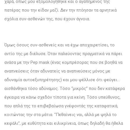
χαρά, όπως μου εξομολογήθηκε και ο αγαπημένος της
πατέρας που την είδαν μαζί. Δεν την πτόησαν τα αρνητικά
σχόλια συν-ασθενών της, που έχουν άγνοια.
Όμως όσους συν-ασθενείς και να έχω αποχαιρετίσει, το
αντίο της με διέλυσε. Όταν παλεύοντας πραγματικά να πάρει
ανάσα με την Pep mask (ένας κομπρέσορας που σε βοηθά να
αναπνεύσεις όταν αδυνατείς να αναπνεύσεις μόνος με
αδυναμία αυτοεξυπηρέτησης) και μου ψέλλισε ότι φεύγει…
αισθάνθηκα τόσο αδύναμος. Τόσο “μικρός” που δεν κατάφερα
έγκαιρα να κάνω σχεδόν τίποτα για κείνη. Τόσο υπεύθυνος,
που απλά της το επιβεβαίωσα γνέφοντάς της καταφατικά,
κοιτώντας την στα μάτια. “Πεθαίνεις ναι, αλλά με ψηλά το
κεφάλι”, με ευθύτητα και ειλικρίνεια, όπως δηλαδή θα ήθελα