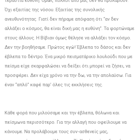
τεράστια ευθύνη. Όμως πολλοί από μας δεν θα προλάβουν.
Όχι εξαιτίας της νόσου. Εξαιτίας της συνολικής
ανευθυνότητας. Γιατί δεν πήραμε απόφαση ότι “αν δεν
αλλάξει ο κόσμος, θα είναι δική μας η ευθύνη”. Τα φορτώναμε
στους άλλους. Η Βίβιαν όμως θέλησε να αλλάξει τον κόσμο.
Δεν την βοηθήσαμε. Πρώτος εγώ! Έβλεπα το δάσος και δεν
έβλεπα το δέντρο. Ένα μικρό πεισματάρικο λουλούδι που με
πείσμα είχε σκαρφαλώσει να δείξει ότι μπορεί να ζήσει, να
προσφέρει. Δεν είχα χρόνο να την δω, να την απολαύσω. Για
έναν “απλό” καφέ παρ’ όλες τις εκκλήσεις της.
Κάθε φορά που μιλούσαμε και την έβλεπα, θόλωνα και
πείσμωνα περισσότερο. Για την αλλαγή που οφείλουμε να
κάνουμε. Να προλάβουμε τους συν-ασθενείς μας,