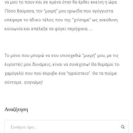
να μου το πουν και σε εμένα όταν θα έρθει εκείνη η ώρα.
Πόσο θαύμασα, την “μικρή” μου ηρωίδα που αγόγγυστα
υπέφερε το άδικο τέλος που της ‘’χτίσαμε’’ ως ανεύθυνη
κοινωνία και επέλεξε να φύγει περήφανα……
Το μόνο που μπορώ να σου υποσχεθώ “μικρή” μου, με τις
λιγοστές μου δυνάμεις, είναι να συνεχίσω! Θα θυμάμαι το
χαμόγελό σου που έκρυβε ένα “ηφαίστειο”. Θα τα πούμε
σύντομα.. συγνώμη!
Αναζήτηση