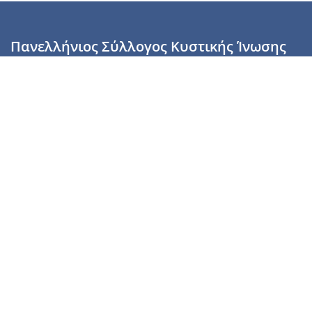
Πανελλήνιος Σύλλογος Κυστικής Ίνωσης
Καραϊσκάκη 28, Αθήνα, ΤΚ 10554
2110137700 (Τρίτη & Πέμπτη: 16:00-19:00),
6944255853 (Τετάρτη: 17.00-20.00)
info@cysticfibrosis.gr
Προσωπικά Δεδομένα
Όροι Χρήσης
Πολιτική Απορρήτου
Πολιτική Cookies
Υποστήριξέ μας