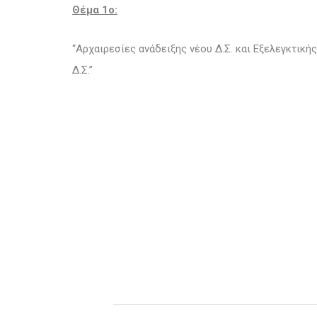
Θέμα 1o:
“Αρχαιρεσίες ανάδειξης νέου Δ.Σ. και Εξελεγκτικ
Δ.Σ.”