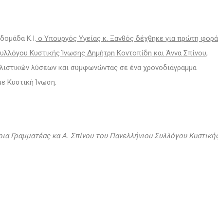
δομάδα Κ.Ι.
ο Υπουργός Υγείας κ. Ξανθός δέχθηκε για πρώτη φορά
Συλλόγου Κυστικής Ίνωσης Δημήτρη Κοντοπίδη και Άννα Σπίνου
,
αλιστικών λύσεων και συμφωνώντας σε ένα χρονοδιάγραμμα
ε Κυστική Ίνωση.
ρια Γραμματέας
κα Α. Σπίνου
του Πανελλήνιου Συλλόγου Κυστική