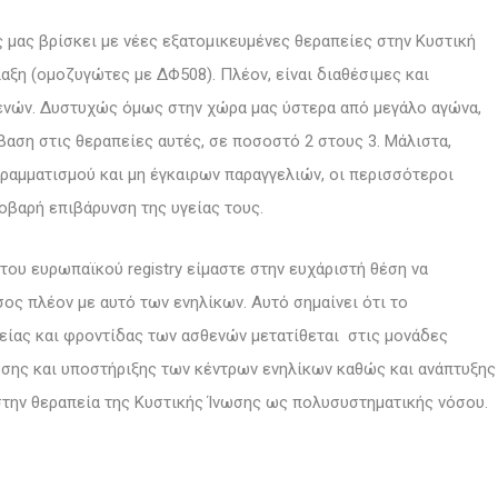
 μας βρίσκει με νέες εξατομικευμένες θεραπείες στην Κυστική
αξη (ομοζυγώτες με ΔΦ508). Πλέον, είναι διαθέσιμες και
ενών. Δυστυχώς όμως στην χώρα μας ύστερα από μεγάλο αγώνα,
βαση στις θεραπείες αυτές, σε ποσοστό 2 στους 3. Μάλιστα,
ραμματισμού και μη έγκαιρων παραγγελιών, οι περισσότεροι
οβαρή επιβάρυνση της υγείας τους.
του ευρωπαϊκού registry είμαστε στην ευχάριστή θέση να
ος πλέον με αυτό των ενηλίκων. Αυτό σημαίνει ότι το
είας και φροντίδας των ασθενών μετατίθεται στις μονάδες
ωσης και υποστήριξης των κέντρων ενηλίκων καθώς και ανάπτυξης
την θεραπεία της Κυστικής Ίνωσης ως πολυσυστηματικής νόσου.