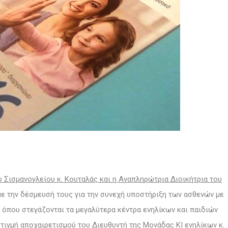
υ Σισμανογλείου κ. Κουταλάς και η Αναπληρώτρια Διοικήτρια του
 με την δέσμευσή τους για την συνεχή υποστήριξη των ασθενών με
α όπου στεγάζονται τα μεγαλύτερα κέντρα ενηλίκων και παιδιών
 στιγμή αποχαιρετισμού του Διευθυντή της Μονάδας ΚΙ ενηλίκων κ.