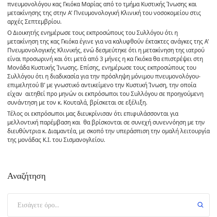
πνευμονολόγου κας Γκιόκα Μαρίας από το τμήμα Κυστικής Ίνωσης και
μετακίνησης της στην Α’ Πνευμονολογική Κλινική του νοσοκομείου στις
αρχές Σεπτεμβρίου.
Ο Διοικητής ενημέρωσε τους εκπροσώπους του Συλλόγου ότι η
μετακίνηση της κας Γκιόκα έγινε για να καλυφθούν έκτακτες ανάγκες της Α’
Πνευμονολογικής Κλινικής, ενώ δεσμεύτηκε ότι η μετακίνηση της ιατρού
είναι προσωρινή και ότι μετά από 3 μήνες η κα Γκιόκα θα επιστρέψει στη
Μονάδα Κυστικής Ίνωσης. Επίσης, ενημέρωσε τους εκπροσώπους του
Συλλόγου ότι η διαδικασία για την πρόσληψη μόνιμου πνευμονολόγου-
επιμελητού Β’ με γνωστικό αντικείμενο την Κυστική Ίνωση, την οποία
είχαν αιτηθεί προ μηνών οι εκπρόσωποι του Συλλόγου σε προηγούμενη
συνάντηση με τον κ. Κουταλά,
βρίσκεται σε εξέλιξη.
Τέλος οι εκπρόσωποι μας διευκρίνισαν ότι επιφυλάσσονται για
μελλοντική παρέμβαση και θα βρίσκονται σε συνεχή συνεννόηση με την
διευθύντρια κ. Διαμαντέα, με σκοπό την υπεράσπιση την ομαλή λειτουργία
της μονάδας Κ.Ι. του Σισμανογλείου.
Αναζήτηση