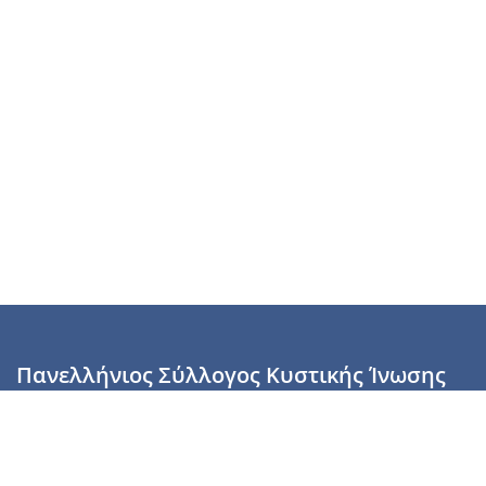
Πανελλήνιος Σύλλογος Κυστικής Ίνωσης
Καραϊσκάκη 28, Αθήνα, ΤΚ 10554
2110137700 (Τρίτη & Πέμπτη: 16:00-19:00),
6944255853 (Τετάρτη: 17.00-20.00)