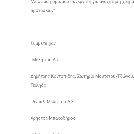
“Απόφαση ορισμού συνεργάτη για αναζήτηση χρημ
προτάσεων”
Συμμετείχαν:
-Μέλη του Δ.Σ.
Δημήτρης Κοντοπίδης, Σωτηρία Μούτσιου-Τζώνου, 
Παληός
-Αναπλ. Μέλη του Δ.Σ.
Χρήστος Μπακοδήμος