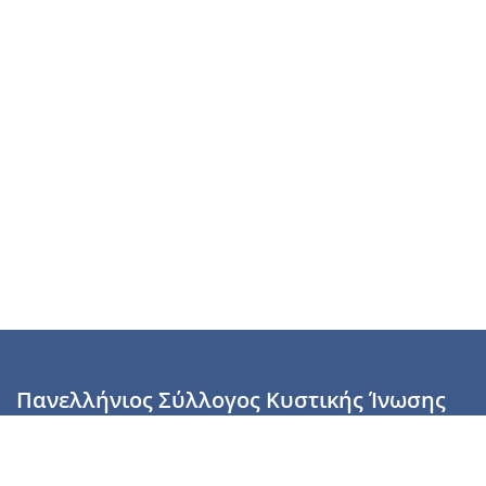
Πανελλήνιος Σύλλογος Κυστικής Ίνωσης
Καραϊσκάκη 28, Αθήνα, ΤΚ 10554
2110137700 (Τρίτη & Πέμπτη: 16:00-19:00),