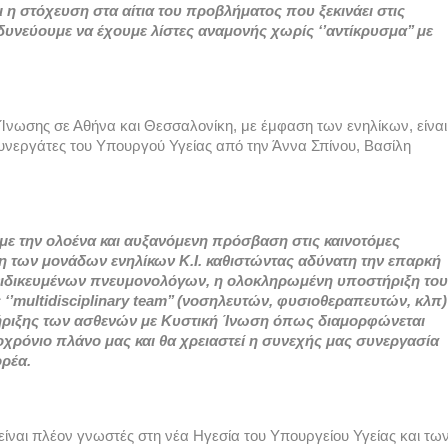
 στόχευση στα αίτια του προβλήματος που ξεκινάει στις 
νεύουμε να έχουμε λίστες αναμονής χωρίς ‘’αντίκρυσμα’’ με 
Ίνωσης σε Αθήνα και Θεσσαλονίκη, με έμφαση των ενηλίκων, είναι 
υνεργάτες του Υπουργού Υγείας από την Άννα Σπίνου, Βασίλη 
ε την ολοένα και αυξανόμενη πρόσβαση στις καινοτόμες 
 των μονάδων ενηλίκων Κ.Ι. καθιστώντας αδύνατη την επαρκή 
ιδικευμένων πνευμονολόγων, η ολοκληρωμένη υποστήριξη του 
multidisciplinary team’’ (νοσηλευτών, φυσιοθεραπευτών, κλπ) 
ήριξης των ασθενών με Κυστική Ίνωση όπως διαμορφώνεται 
οχρόνιο πλάνο μας και θα χρειαστεί η συνεχής μας συνεργασία 
ρέα. 
ίναι πλέον γνωστές στη νέα Ηγεσία του Υπουργείου Υγείας και των