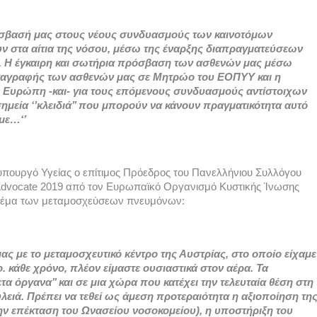
ρόσβασή μας στους νέους συνδυασμούς των καινοτόμων 
 στα αίτια της νόσου, μέσω της έναρξης διαπραγματεύσεων 
. Η έγκαιρη και σωτήρια πρόσβαση των ασθενών μας μέσω 
 καταγραφής των ασθενών μας σε Μητρώο του ΕΟΠΥΥ και η 
Ευρώπη -και- για τους επόμενους συνδυασμούς αντίστοιχων 
 σημεία ‘’κλειδιά’’ που μπορούν να κάνουν πραγματικότητα αυτό 
με…‘’
υπουργό Υγείας ο επίτιμος Πρόεδρος του Πανελλήνιου Συλλόγου 
Advocate 2019 από τον Ευρωπαϊκό Οργανισμό Κυστικής Ίνωσης 
 θέμα των μεταμοσχεύσεων πνευμόνων: 
ς με το μεταμοσχευτικό κέντρο της Αυστρίας, στο οποίο είχαμε 
. κάθε χρόνο, πλέον είμαστε ουσιαστικά στον αέρα. Τα 
α όργανα’’ και σε μια χώρα που κατέχει την τελευταία θέση στη 
ειά. Πρέπει να τεθεί ως άμεση προτεραιότητα η αξιοποίηση της
ην επέκταση του Ωνασείου νοσοκομείου), η υποστήριξη του 