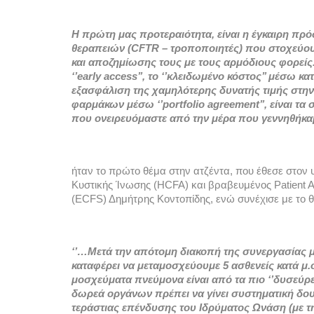
Η πρώτη μας προτεραιότητα, είναι η έγκαιρη π
θεραπειών (CFTR – τροποποιητές) που στοχεύουν
και αποζημίωσης τους με τους αρμόδιους φορείς
‘’early access’’, το ‘’κλειδωμένο κόστος’’ μέσω
εξασφάλιση της χαμηλότερης δυνατής τιμής στην 
φαρμάκων μέσω ‘’portfolio agreement’’, είναι τα
που ονειρευόμαστε από την μέρα που γεννηθήκα
ήταν το πρώτο θέμα στην ατζέντα, που έθεσε στον 
Κυστικής Ίνωσης (HCFA) και βραβευμένος Patient 
(ECFS) Δημήτρης Κοντοπίδης, ενώ συνέχισε με το
‘’…Μετά την απότομη διακοπή της συνεργασίας μα
καταφέρει να μεταμοσχεύουμε 5 ασθενείς κατά μ.ο
μοσχεύματα πνεύμονα είναι από τα πιο ‘’δυσεύρετ
δωρεά οργάνων πρέπει να γίνει συστηματική δουλ
τεράστιας επένδυσης του Ιδρύματος Ωνάση (με τ