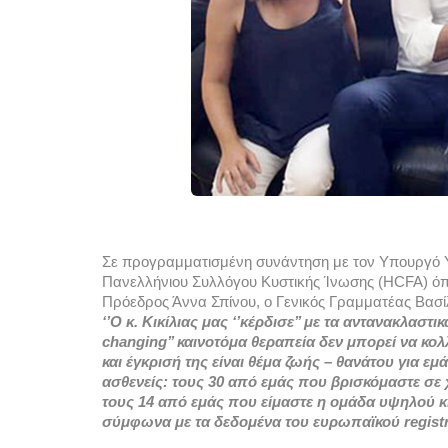
Σε προγραμματισμένη συνάντηση με τον Υπουργό Υγ
Πανελλήνιου Συλλόγου Κυστικής Ίνωσης (HCFA) όπο
Πρόεδρος Άννα Σπίνου, ο Γενικός Γραμματέας Βασί
‘’Ο κ. Κικίλιας μας ‘’κέρδισε’’ με τα αντανακλαστικά
changing’’ καινοτόμα θεραπεία δεν μπορεί να κολ
και έγκρισή της είναι θέμα ζωής – θανάτου για ε
ασθενείς: τους 30 από εμάς που βρισκόμαστε σε χ
τους 14 από εμάς που είμαστε η ομάδα υψηλού κινδ
σύμφωνα με τα δεδομένα του ευρωπαϊκού registr