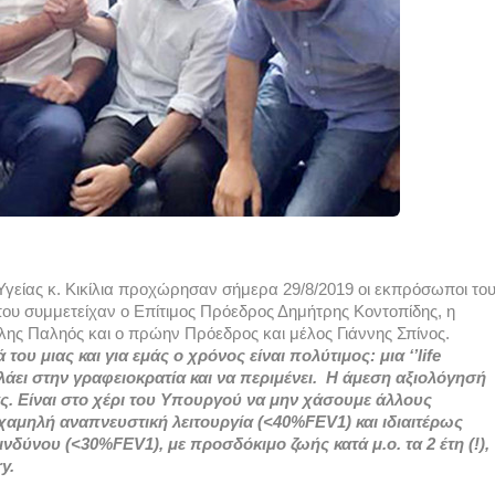
είας κ. Κικίλια προχώρησαν σήμερα 29/8/2019 οι εκπρόσωποι του
υ συμμετείχαν ο Επίτιμος Πρόεδρος Δημήτρης Κοντοπίδης, η 
λης Παληός και ο πρώην Πρόεδρος και μέλος Γιάννης Σπίνος. 
 του μιας και για εμάς ο χρόνος είναι πολύτιμος: μια ‘’life 
λάει στην γραφειοκρατία και να περιμένει.  Η άμεση αξιολόγησή 
μάς. Είναι στο χέρι του Υπουργού να μην χάσουμε άλλους 
αμηλή αναπνευστική λειτουργία (<40%FEV1) και ιδιαιτέρως 
ύνου (<30%FEV1), με προσδόκιμο ζωής κατά μ.ο. τα 2 έτη (!), 
y. 