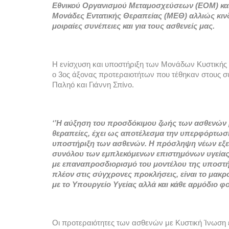
Εθνικού Οργανισμού Μεταμοσχεύσεων (ΕΟΜ) και η
Μονάδες Εντατικής Θεραπείας (ΜΕΘ) αλλιώς κινδυ
μοιραίες συνέπειες και για τους ασθενείς μας. 
Η ενίσχυση και υποστήριξη των Μονάδων Κυστικής 
ο 3ος άξονας προτεραιοτήτων που τέθηκαν στους σ
Παληό και Γιάννη Σπίνο.  
‘’Η αύξηση του προσδόκιμου ζωής των ασθενών μ
θεραπείες, έχει ως αποτέλεσμα την υπερφόρτωση
υποστήριξη των ασθενών. Η πρόσληψη νέων εξε
συνόλου των εμπλεκόμενων επιστημόνων υγείας ‘’
με επαναπροσδιορισμό του μοντέλου της υποστ
πλέον στις σύγχρονες προκλήσεις, είναι το μακρ
με το Υπουργείο Υγείας αλλά και κάθε αρμόδιο φο
Οι προτεραιότητες των ασθενών με Κυστική Ίνωση ε