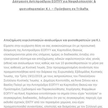
Δέσμευση Αντιπροέδρου ΕΟΠΥΥ για Νεφελοποιητές &
φυσιοθεραπείες Κ.Ι. – Πρόσβαση σε Trikafta
Αποζημίωση νεφελοποιητών-αναλωσίμων και φυσιοθεραπειών για Κ.Ι. 
Είμαστε στην ευχάριστη θέση να σας ανακοινώσουμε ότι με προσωπική 
δέσμευση της Αντιπροέδρου ΕΟΠΥΥ κας Καρποδίνη Θεανώς 
ολοκληρώνονται μέσα στις επόμενες ημέρες οι διαδικασίες ένταξης στο 
ηλεκτρονικό σύστημα και αποζημίωσης ειδικών νεφελοποιητών νέας γενιάς 
(eflow) και αναλωσίμων τους καθώς και των 10 φυσικοθεραπειών το μήνα για 
τους ασθενείς με Κυστική Ίνωση. Στην προγραμματισμένη συνάντηση που 
πραγματοποιήθηκε κατά την διάρκεια της Ευρωπαϊκής Εβδομάδας Κυστικής 
Ίνωσης, την 
Τρίτη 19/11/2019, 
με τους εκπροσώπους του Πανελλήνιου 
Συλλόγου Κυστικής Ίνωσης  κ. Δημήτρη Κοντοπίδη, κα Άννα Σπίνου και κ. 
Βασίλη Παληό με την Αντιπρόεδρο ΕΟΠΥΥ κα Καρποδίνη Θεανώ και την 
Προϊσταμένη Σχεδιασμού και Παρακολούθησης Χορήγησης Φαρμάκων 
ΕΟΠΥΥ κα Κανή Χαρίκλεια εντοπίστηκαν τα σημεία όπου είχαν ”κολλήσει” οι 
συγκεκριμένες διαδικασίες, δεδομένου ότι για τις συγκεκριμένες παροχές έχει 
εκδοθεί σχετικός ΕΚΠΥ από τον περασμένο χειμώνα, ενώ είχαν 
πραγματοποιηθεί συναντήσεις, επιστολές και δεσμεύσεις με τον Σύλλογό μας 