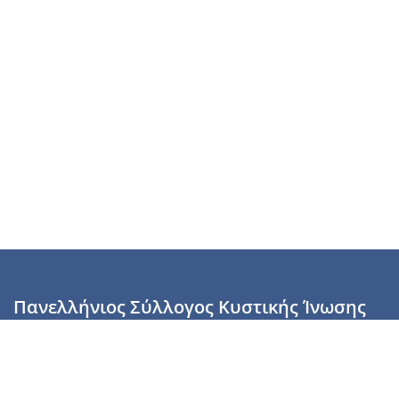
Πανελλήνιος Σύλλογος Κυστικής Ίνωσης
Καραϊσκάκη 28, Αθήνα, ΤΚ 10554
2110137700 (Τρίτη & Πέμπτη: 16:00-19:00),
6944255853 (Τετάρτη: 17.00-20.00)