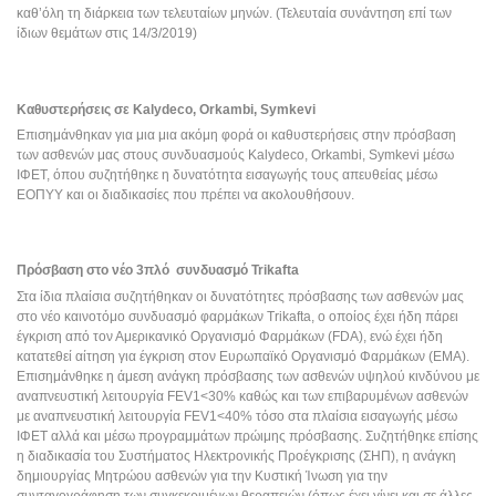
καθ’όλη τη διάρκεια των τελευταίων μηνών. (Τελευταία συνάντηση επί των 
ίδιων θεμάτων στις 14/3/2019) 
Καθυστερήσεις σε Kalydeco, Orkambi, Symkevi 
Επισημάνθηκαν για μια μια ακόμη φορά οι καθυστερήσεις στην πρόσβαση 
των ασθενών μας στους συνδυασμούς Kalydeco, Orkambi, Symkevi μέσω 
ΙΦΕΤ, όπου συζητήθηκε η δυνατότητα εισαγωγής τους απευθείας μέσω 
ΕΟΠΥΥ και οι διαδικασίες που πρέπει να ακολουθήσουν. 
Πρόσβαση στο νέο 3πλό  συνδυασμό Trikafta 
Στα ίδια πλαίσια συζητήθηκαν οι δυνατότητες πρόσβασης των ασθενών μας 
στο νέο καινοτόμο συνδυασμό φαρμάκων Trikafta, ο οποίος έχει ήδη πάρει 
έγκριση από τον Αμερικανικό Οργανισμό Φαρμάκων (FDA), ενώ έχει ήδη 
κατατεθεί αίτηση για έγκριση στον Ευρωπαϊκό Οργανισμό Φαρμάκων (ΕΜΑ). 
Επισημάνθηκε η άμεση ανάγκη πρόσβασης των ασθενών υψηλού κινδύνου με 
αναπνευστική λειτουργία FEV1<30% καθώς και των επιβαρυμένων ασθενών 
με αναπνευστική λειτουργία FEV1<40% τόσο στα πλαίσια εισαγωγής μέσω 
ΙΦΕΤ αλλά και μέσω προγραμμάτων πρώιμης πρόσβασης. Συζητήθηκε επίσης 
η διαδικασία του Συστήματος Ηλεκτρονικής Προέγκρισης (ΣΗΠ), η ανάγκη 
δημιουργίας Μητρώου ασθενών για την Κυστική Ίνωση για την 
συνταγογράφηση των συγκεκριμένων θεραπειών (όπως έχει γίνει και σε άλλες 