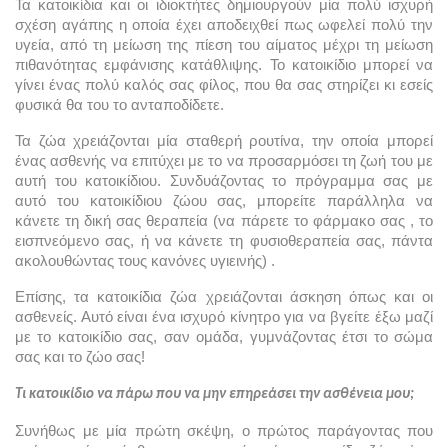
Τα κατοικίδια και οι ιδιοκτήτες δημιουργούν μία πολύ ισχυρή 
σχέση αγάπης η οποία έχει αποδειχθεί πως ωφελεί πολύ την 
υγεία, από τη μείωση της πίεση του αίματος μέχρι τη μείωση 
πιθανότητας εμφάνισης κατάθλιψης. Το κατοικίδιο μπορεί να 
γίνει ένας πολύ καλός σας φίλος, που θα σας στηρίζει κι εσείς 
φυσικά θα του το ανταποδίδετε.
Τα ζώα χρειάζονται μία σταθερή ρουτίνα, την οποία μπορεί 
ένας ασθενής να επιτύχει με το να προσαρμόσει τη ζωή του με 
αυτή του κατοικίδιου. Συνδυάζοντας το πρόγραμμα σας με 
αυτό του κατοικίδιου ζώου σας, μπορείτε παράλληλα να 
κάνετε τη δική σας θεραπεία (να πάρετε το φάρμακο σας , το 
εισπνεόμενο σας, ή να κάνετε τη φυσιοθεραπεία σας, πάντα 
ακολουθώντας τους κανόνες υγιεινής) 
.
Επίσης, τα κατοικίδια ζώα χρειάζονται άσκηση όπως και οι 
ασθενείς. Αυτό είναι ένα ισχυρό κίνητρο για να βγείτε έξω μαζί 
με το κατοικίδιο σας, σαν ομάδα, γυμνάζοντας έτσι το σώμα 
σας και το ζώο σας!
Τι κατοικίδιο να πάρω που να μην επηρεάσει την ασθένεια μου;
Συνήθως με μία πρώτη σκέψη, ο πρώτος παράγοντας που 