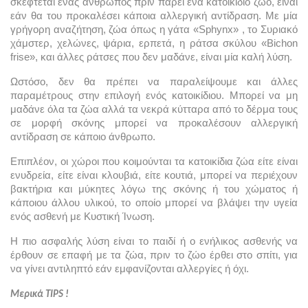
σκέφτεται ένας άνθρωπος πριν πάρει ένα κατοικίδιο ζώο, είναι 
εάν θα του προκαλέσει κάποια αλλεργική αντίδραση. Με μία 
γρήγορη αναζήτηση, ζώα όπως η γάτα «Sphynx» , το Συριακό 
χάμστερ, χελώνες, ψάρια, ερπετά, η ράτσα σκύλου «Bichon 
frise», και άλλες ράτσες που δεν μαδάνε, είναι μία καλή λύση.
Ωστόσο, δεν θα πρέπει να παραλείψουμε και άλλες 
παραμέτρους στην επιλογή ενός κατοικίδιου. Μπορεί να μη 
μαδάνε όλα τα ζώα αλλά τα νεκρά κύτταρα από το δέρμα τους 
σε μορφή σκόνης μπορεί να προκαλέσουν αλλεργική 
αντίδραση σε κάποιο άνθρωπο.
Επιπλέον, οι χώροι που κοιμούνται τα κατοικίδια ζώα είτε είναι 
ενυδρεία, είτε είναι κλουβιά, είτε κουτιά, μπορεί να περιέχουν 
βακτήρια και μύκητες λόγω της σκόνης ή του χώματος ή 
κάποιου άλλου υλικού, το οποίο μπορεί να βλάψει την υγεία 
ενός ασθενή με Κυστική Ίνωση.
Η πιο ασφαλής λύση είναι το παιδί ή ο ενήλικος ασθενής να 
έρθουν σε επαφή με τα ζώα, πριν το ζώο έρθει στο σπίτι, για 
να γίνει αντιληπτό εάν εμφανίζονται αλλεργίες ή όχι.
Μερικά TIPS !