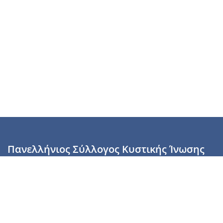
Πανελλήνιος Σύλλογος Κυστικής Ίνωσης
Καραϊσκάκη 28, Αθήνα, ΤΚ 10554
2110137700 (Τρίτη & Πέμπτη: 16:00-19:00),
6944255853 (Τετάρτη: 17.00-20.00)
info@cysticfibrosis.gr