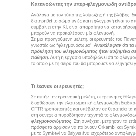
Κατανοώντας την υπερ-φλεγμονώδη αντίδρα
Ανάλογα με τον τύπο της λοίμωξης ή της βλάβης, δι
διατηρηθεί το σώμα υγιές και η φλεγμονή είναι το 
συμβαίνει στην ΚΙ, είναι απαραίτητο να κατανοήσ
μπορούν να προκαλέσουν μία φλεγμονή.
Σε μια προηγούμενη μελέτη, οι ερευνητές του Πανεπι
γνωστές ως “φλεγμονόσωμα”. 
Ανακάλυψαν ότι τα 
πρόκληση του φλεγμονώματος ήταν αυξημένα σε ά
πάθηση
. Αυτή η εργασία υποδηλώνει ότι το φλεγμο
το οποίο με τη σειρά του θα μπορούσε να εξηγήσει 
Τι έκαναν οι ερευνητές; 
Σε αυτήν την ερευνητική μελέτη, οι ερευνητές θέλ
διορθώσουν την ελαττωματική φλεγμονώδη διαδικασ
CFTR τροποποιητές και υπέβαλαν σε θεραπεία τα κύ
στη συνέχεια πυροδότησαν τεχνητά το φλεγμονόσω
φλεγμονοσώματος
. Στη συνέχεια, μέτρησαν τα επ
πρόσφατα άρχισαν να παίρνουν Orkambi και Symke
με το Symkevi να δείχνει ένα ισχυρότερο αντιφλεγ