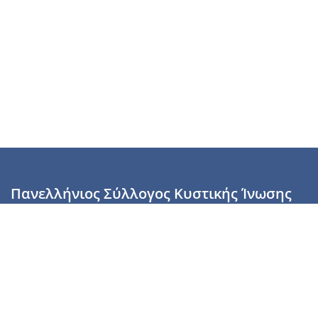
Πανελλήνιος Σύλλογος Κυστικής Ίνωσης
Καραϊσκάκη 28, Αθήνα, ΤΚ 10554
2110137700 (Τρίτη & Πέμπτη: 16:00-19:00),
6944255853 (Τετάρτη: 17.00-20.00)
info@cysticfibrosis.gr