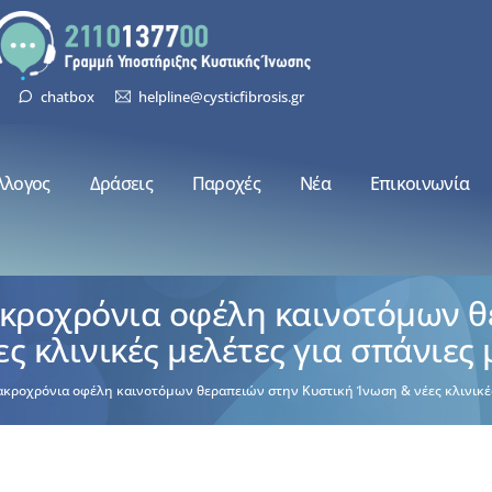
chatbox
helpline@cysticfibrosis.gr
λλογος
Δράσεις
Παροχές
Νέα
Επικοινωνία
ακροχρόνια οφέλη καινοτόμων θ
ς κλινικές μελέτες για σπάνιες
ακροχρόνια οφέλη καινοτόμων θεραπειών στην Κυστική Ίνωση & νέες κλινικές