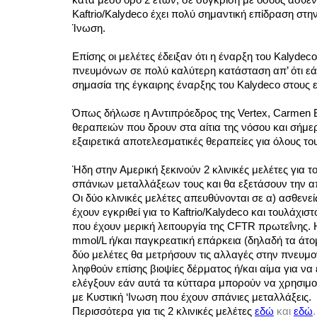
Kaftrio/Kalydeco έχει πολύ σημαντική επίδραση στην
Ίνωση.
Επίσης οι μελέτες έδειξαν ότι η έναρξη του Kalydeco
πνευμόνων σε πολύ καλύτερη κατάσταση απ’ ότι εάν 
σημασία της έγκαιρης έναρξης του Kalydeco στους ε
Όπως δήλωσε η Αντιπρόεδρος της Vertex, Carmen B
θεραπειών που δρουν στα αίτια της νόσου και σήμε
εξαιρετικά αποτελεσματικές θεραπείες για όλους το
Ήδη στην Αμερική ξεκινούν 2 κλινικές μελέτες για τ
σπάνιων μεταλλάξεων τους και θα εξετάσουν την απ
Οι δύο κλινικές μελέτες απευθύνονται σε α) ασθενεί
έχουν εγκριθεί για το Kaftrio/Kalydeco και τουλάχιστ
που έχουν μερική λειτουργία της CFTR πρωτεΐνης. Η
mmol/L ή/και παγκρεατική επάρκεια (δηλαδή τα άτ
δύο μελέτες θα μετρήσουν τις αλλαγές στην πνευμον
ληφθούν επίσης βιοψίες δέρματος ή/και αίμα για να
ελέγξουν εάν αυτά τα κύτταρα μπορούν να χρησιμοπ
με Κυστική ‘Ινωση που έχουν σπάνιες μεταλλάξεις.
Περισσότερα για τις 2 κλινικές μελέτες 
εδώ
και 
εδώ
.