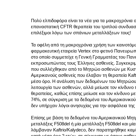
Πολύ ελπιδοφόρα είναι τα νέα για τα μακροχρόνια 
επαναστατική CFTR θεραπεία του τριπλού συνδυασμο
επιλέξιμοι λόγω των σπάνιων μεταλλάξεων τους!
Τα οφέλη από τη μακροχρόνια χρήση των καινοτόμ
φαρμακευτική εταιρεία Vertex στο φετινό Πανευρωπα
στο οποίο συμμετείχε η Γενική Γραμματέας του Παν
εκπροσωπώντας τους Έλληνες ασθενείς. Συγκεκρι
που συλλέχθηκαν από το Μητρώο ασθενών με Κυστι
Αμερικανούς ασθενείς που έλαβαν τη θεραπεία Kaftri
μέσο όρο. Η ανάλυση των δεδομένων του Μητρώου έδε
λειτουργία των ασθενών, αλλά μείωσε τον κίνδυνο
θεραπείας, καθώς επίσης μείωσε και τον κίνδυνο μ
74%, σε σύγκριση με τα δεδομένα του Αμερικανικού 
δεν υπήρχαν λόγοι ανησυχίας για την ασφάλεια της 
Επίσης με βάση τα δεδομένα του Αμερικανικού Μητρ
μεταλάξεις F508del ή μία μετάλλαξη F508del και μία 
λάμβαναν 
Kaftrio/Kalydeco
, δεν παρατηρήθηκε καμί
κατά μέσο όρο 2 ετών, 
σε σύγκριση με όσους ασθεν