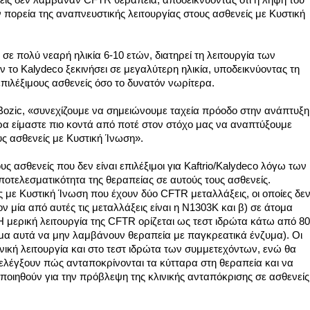
 πορεία της αναπνευστικής λειτουργίας στους ασθενείς με Κυστική 
 σε πολύ νεαρή ηλικία 6-10 ετών, διατηρεί τη λειτουργία των 
το Kalydeco ξεκινήσει σε μεγαλύτερη ηλικία, υποδεικνύοντας τη 
πιλέξιμους ασθενείς όσο το δυνατόν νωρίτερα.
ozic, «συνεχίζουμε να σημειώνουμε ταχεία πρόοδο στην ανάπτυξη 
ρα είμαστε πιο κοντά από ποτέ στον στόχο μας να αναπτύξουμε 
υς ασθενείς με Κυστική Ίνωση».
ους ασθενείς 
που δεν είναι επιλέξιμοι για Kaftrio/Kalydeco λόγω των 
οτελεσματικότητα της θεραπείας σε αυτούς τους ασθενείς. 
ς με Κυστική Ίνωση που έχουν δύο CFTR μεταλλάξεις, οι οποίες δεν
ον μία από αυτές τις μεταλλάξεις είναι η N1303K και β) σε άτομα 
 μερική λειτουργία της CFTR oρίζεται ως τεστ ιδρώτα κάτω από 80 
ομα αυτά να μην λαμβάνουν θεραπεία με παγκρεατικά ένζυμα). 
Οι 
ική λειτουργία και στο τεστ ιδρώτα των συμμετεχόντων, ενώ θα 
 ελέγξουν πώς ανταποκρίνονται τα κύτταρα στη θεραπεία και να 
οιηθούν για την πρόβλεψη της κλινικής ανταπόκρισης σε ασθενείς 