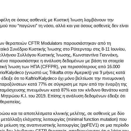
οφέλη σε όσους ασθενείς με Κυστική Ίνωση λαμβάνουν την 
ύ που “παγώνει” τη νόσο, αλλά και για όσους ασθενείς δεν είναι 
ων θεραπειών CFTR Modulators παρουσιάστηκαν από τη 
ϊκό Συνέδριο Κυστικής Ίνωσης στο Ρότερνταμ στις 8-11 Ιουνίου, 
ελλήνιου Συλλόγου Κυστικής Ίνωσης, Κωνσταντίνα Γιαννάκη, 
μένα π
αρουσιάστηκε η ανάλυση δεδομένων με βάση τα στοιχεία 
κή Ίνωση των ΗΠΑ (CFFPR), για περισσότερους από 16.000 
o/Kalydeco (γνωστό ως Trikafta στην Αμερική) για 9 μήνες κατά 
ιξε ότι το Kaftrio/Kalydeco όχι μόνο βελτίωσε την πνευμονική 
 παροξύνσεων κατά 77% σε σύγκριση με πριν από την έναρξη της 
εταμόσχευσης πνευμόνων κατά 87% και τον κίνδυνο θανάτου κατά 
Μητρώου Κ.Ι. του 2019. Επίσης η ανάλυση δεδομένων έδειξε ότι 
θεραπείας. 
ώου και τα αποτελέσματα κλινικής μελέτης, σε ασθενείς με δύο 
μετάλλαξη ελάχιστης λειτουργίας (minimal function mutation) που 
α μείωση της αναπνευστικής λειτουργίας (ppFEV1) 
σε μια περίοδο 
είς δεν λάμβαναν CFTR θεραπεία, αποδεικνύοντας ότι η λήψη του 