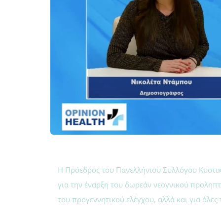
Η Πρόεδρος του Πανελλήνιου Συλλόγου Κυστική
για την έναρξη του δωρεάν νεογνικού προληπτ
του προγεννητικού ελέγχου, αλλά και για όλες τ