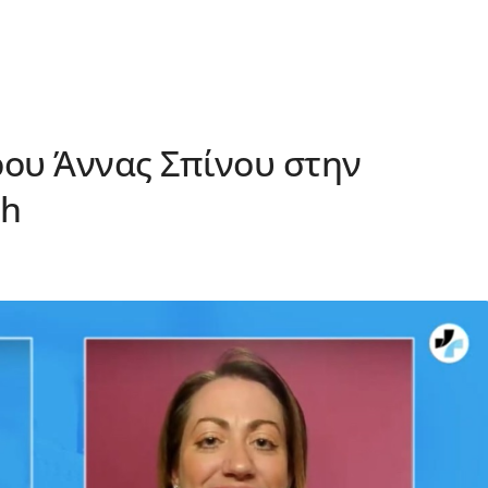
ρου Άννας Σπίνου στην
th