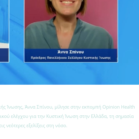
ς Ίνωσης, Άννα Σπίνου, μίλησε στην εκπομπή Opinion Health
ικού ελέγχου για την Κυστική Ίνωση στην Ελλάδα, τη σημασία
ις νεότερες εξελίξεις στη νόσο.