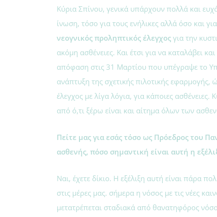
Κύρια Σπίνου, γενικά υπάρχουν πολλά και ευχάρ
ίνωση, τόσο για τους ενήλικες αλλά όσο και για
νεογνικός προληπτικός έλεγχος
για την κυστι
ακόμη ασθένειες. Και έτσι για να καταλάβει κα
απόφαση στις 31 Μαρτίου που υπέγραψε το Υπο
ανάπτυξη της σχετικής πιλοτικής εφαρμογής, 
έλεγχος με λίγα λόγια, για κάποιες ασθένειες. 
από ό,τι ξέρω είναι και αίτημα όλων των ασθε
Πείτε μας για εσάς τόσο ως Πρόεδρος του Π
ασθενής, πόσο σημαντική είναι αυτή η εξέλι
Ναι, έχετε δίκιο. Η εξέλιξη αυτή είναι πάρα π
στις μέρες μας. σήμερα η νόσος με τις νέες κ
μετατρέπεται σταδιακά από θανατηφόρος νόσος 