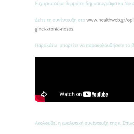
Ευχαριστούμε θερμά τη δημοσιογράφο κα Νικ
Δείτε τη συνέντευξη στο
www.healthweb.gr/opini
ginei-xronia-nosos
Παρακάτω μπορείτε να παρακολουθήσετε το βί
Ακολουθεί η αναλυτική συνέντευξη της κ. Σπίν