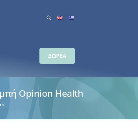
ΔΩΡΕΑ
μπή Opinion Health
th