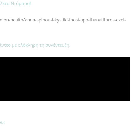
ολέτα Ντάμπου!
on-health/anna-spinou-i-kystiki-inosi-apo-thanatiforos-exei-
ντεο με ολόκληρη τη συνέντευξη.
ου: