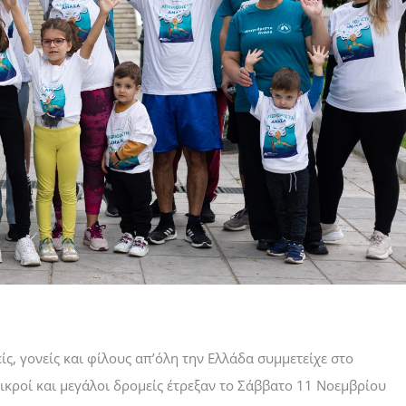
ς, γονείς και φίλους απ’όλη την Ελλάδα συμμετείχε στο
ικροί και μεγάλοι δρομείς έτρεξαν το Σάββατο 11 Νοεμβρίου