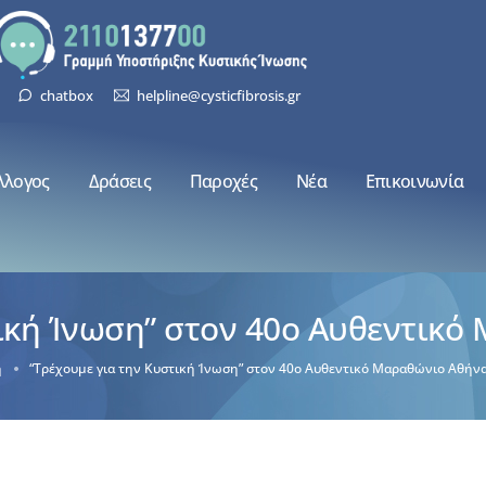
chatbox
helpline@cysticfibrosis.gr
λλογος
Δράσεις
Παροχές
Νέα
Επικοινωνία
τική Ίνωση” στον 40ο Αυθεντικό
ή
“Τρέχουμε για την Κυστική Ίνωση” στον 40ο Αυθεντικό Μαραθώνιο Αθήν