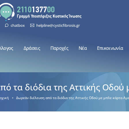
chatbox
helpline@cysticfibrosis.gr
λλογος
Δράσεις
Παροχές
Νέα
Επικοινωνία
πό τα διόδια της Αττικής Οδού 
ρχική
Δωρεάν διέλευση από τα διόδια της Αττικής Οδού με μπλε κάρτα Αμ