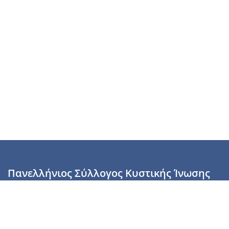
Πανελλήνιος Σύλλογος Κυστικής Ίνωσης
Καραϊσκάκη 28, Αθήνα, ΤΚ 10554
2110137700 (Τρίτη & Πέμπτη: 16:00-19:00),
6944255853 (Τετάρτη: 17.00-20.00)