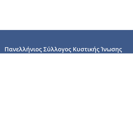
Πανελλήνιος Σύλλογος Κυστικής Ίνωσης
Καραϊσκάκη 28, Αθήνα, ΤΚ 10554
2110137700 (Τρίτη & Πέμπτη: 16:00-19:00),
6944255853 (Τετάρτη: 17.00-20.00)
info@cysticfibrosis.gr
Προσωπικά Δεδομένα
Όροι Χρήσης
Πολιτική Απορρήτου