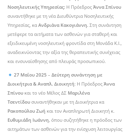
Νοσηλευτικής Υπηρεσίας:
Η Πρόεδρος
Άννα Σπίνου
συναντήθηκε με τη νέα Διευθύντρια Νοσηλευτικής
Υπηρεσίας, κα
Ανδριάνα Κακογιάννη.
Στη συνάντηση
μετέφερε τα αιτήματα των ασθενών για σταθερή και
εξειδικευμένη νοσηλευτική φροντίδα στη Μονάδα Κ.Ι.,
αναδεικνύοντας την αξία της θεραπευτικής συνέχειας
και ενσυναίσθησης από πλευράς προσωπικού.
27 Μαΐου 2025
–
Δεύτερη συνάντηση με
Διοικήτρια & Αναπλ. Διοικητή
: Η Πρόεδρος
Άννα
Σπίνου
και το νέο Μέλος ΔΣ
Μαριλένα
Τσεντίδου
συναντήθηκαν με τη Διοικήτρια κα
Ρακοπούλου Ζωή
και τον Αναπληρωτή Διοικητή
κ.
Ευθυμιάδη Ιωάννη
, όπου συζητήθηκε η πρόοδος των
αιτημάτων των ασθενών για την ενίσχυση λειτουργίας