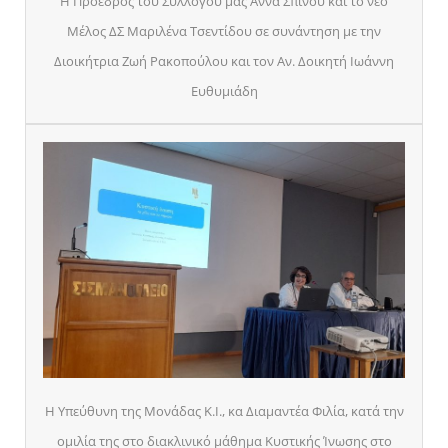
Η Πρόεδρος του Συλλόγου μας Άννα Σπίνου και το νέο
Μέλος ΔΣ Μαριλένα Τσεντίδου σε συνάντηση με την
Διοικήτρια Ζωή Ρακοπούλου και τον Αν. Δοικητή Ιωάννη
Ευθυμιάδη
Η Υπεύθυνη της Μονάδας Κ.Ι., κα Διαμαντέα Φιλία, κατά την
ομιλία της στο διακλινικό μάθημα Κυστικής Ίνωσης στο