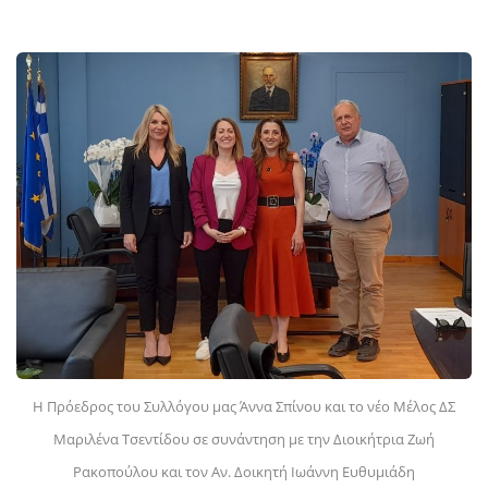
Η Πρόεδρος του Συλλόγου μας Άννα Σπίνου και το νέο Μέλος ΔΣ
Μαριλένα Τσεντίδου σε συνάντηση με την Διοικήτρια Ζωή
Ρακοπούλου και τον Αν. Δοικητή Ιωάννη Ευθυμιάδη