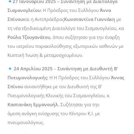
27 Ιανουαρίου 2025 –
Συνάντηση με Διαιτολόγο
Σισμανογλείου:
Η Πρόεδρος του Συλλόγου
Άννα
Σπίνου
και η Αντιπρόεδρος
Κωνσταντίνα Γιαννάκη
με
τη νέα εξειδικευμένη Διαιτολόγο του Σισμανογλείου, κα
Ρούλα Τζουγανάτου
, όπου συζήτησαν για την έναρξη
του ιατρείου παρακολούθησης εξωτερικών ασθενών με
Κυστική Ίνωση & μεταμοσχευμένων.
24 Απριλίου 2025
–
Συνάντηση με Διευθυντή Β’
Πνευμονολογικής:
Η Η Πρόεδρος του Συλλόγου
Άννας
Σπίνου
συναντήθηκε με τον Διευθυντή της Β’
Πνευμονολογικής Κλινικής του Σισμανογλείου, κ.
Καστανάκη Εμμανουήλ.
Συζήτησαν για την
άμεση ανάγκη ενίσχυσης του Κέντρου Κ.Ι. με
πνευμονολόγους.