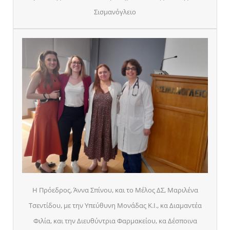
Σισμανόγλειο
Η Πρόεδρος, Άννα Σπίνου, και το Μέλος ΔΣ, Μαριλένα
Τσεντίδου, με την Υπεύθυνη Μονάδας Κ.Ι., κα Διαμαντέα
Φιλία, και την Διευθύντρια Φαρμακείου, κα Δέσποινα