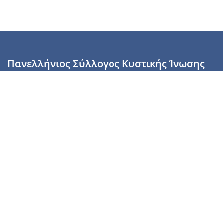
Πανελλήνιος Σύλλογος Κυστικής Ίνωσης
Καραϊσκάκη 28, Αθήνα, ΤΚ 10554
2110137700 (Τρίτη & Πέμπτη: 16:00-19:00),
6944255853 (Τετάρτη: 17.00-20.00)
info@cysticfibrosis.gr
Προσωπικά Δεδομένα
Όροι Χρήσης
Πολιτική Απορρήτου
Πολιτική Cookies