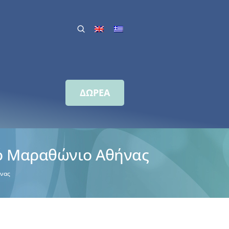
ΔΩΡΕΑ
κό Μαραθώνιο Αθήνας
ήνας