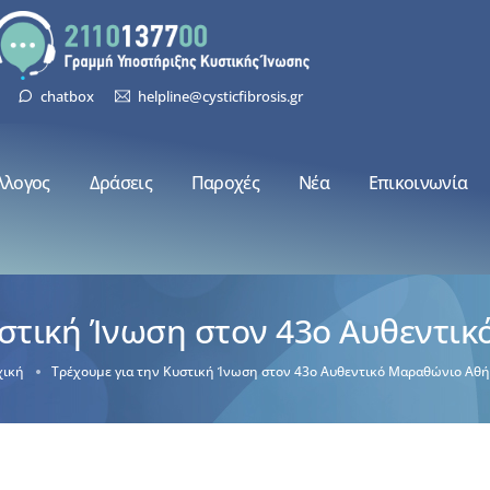
chatbox
helpline@cysticfibrosis.gr
λλογος
Δράσεις
Παροχές
Νέα
Επικοινωνία
υστική Ίνωση στον 43ο Αυθεντι
χική
Τρέχουμε για την Κυστική Ίνωση στον 43ο Αυθεντικό Μαραθώνιο Αθ