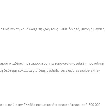
τική Ίνωση και άλλαξε τη ζωή τους. Κάθε δωρεά, μικρή ή μεγάλη,
ελικού σταδίου, η μεταμόσχευση πνευμόνων αποτελεί τη μοναδική
τη δεύτερη ευκαιρία για ζωή:
cysticfibrosis.gr/draseis/be-a-life-
σος, ενώ στην Ελλάδα εκτιμάται ότι περισσότεροι από 500.000