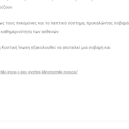
ρίζουν.
ίως τους πνεύμονες και το πεπτικό σύστημα, προκαλώντας σοβαρά
 καθημερινότητα των ασθενών.
 Κυστική Ίνωση εξακολουθεί να αποτελεί μια σοβαρή και
stiki-inosi-i-pio-sychni-klironomiki-nosos/