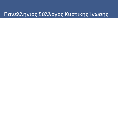
Πανελλήνιος Σύλλογος Κυστικής Ίνωσης
Καραϊσκάκη 28, Αθήνα, ΤΚ 10554
2110137700 (Τρίτη & Πέμπτη: 16:00-19:00),
6944255853 (Τετάρτη: 17.00-20.00)
info@cysticfibrosis.gr
Προσωπικά Δεδομένα
Όροι Χρήσης
Πολιτική Απορρήτου
Πολιτική Cookies
Υποστήριξέ μας