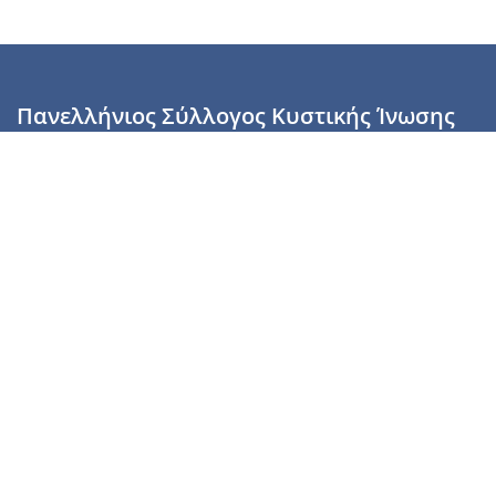
Πανελλήνιος Σύλλογος Κυστικής Ίνωσης
Καραϊσκάκη 28, Αθήνα, ΤΚ 10554
2110137700 (Τρίτη & Πέμπτη: 16:00-19:00),
6944255853 (Τετάρτη: 17.00-20.00)
info@cysticfibrosis.gr
Προσωπικά Δεδομένα
Όροι Χρήσης
Πολιτική Απορρήτου
Πολιτική Cookies