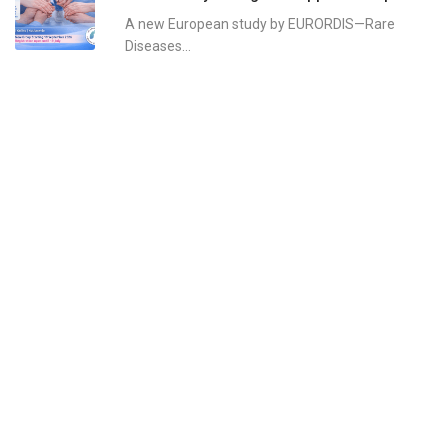
A new European study by EURORDIS—Rare
Diseases...