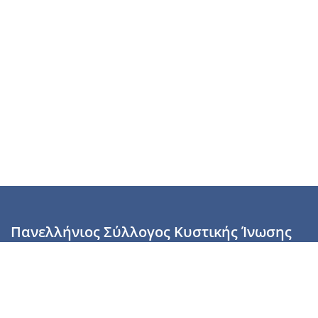
Πανελλήνιος Σύλλογος Κυστικής Ίνωσης
Καραϊσκάκη 28, Αθήνα, ΤΚ 10554
2110137700 (Τρίτη & Πέμπτη: 16:00-19:00),
6944255853 (Τετάρτη: 17.00-20.00)