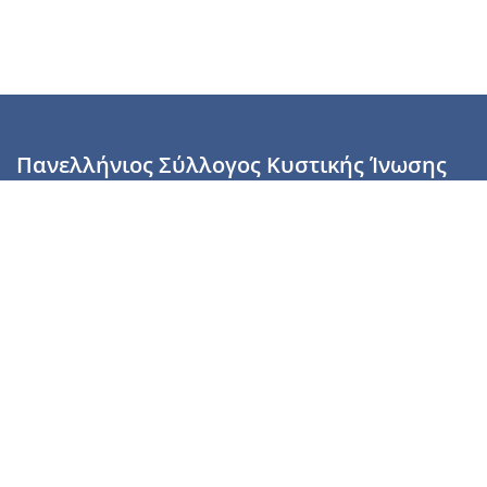
Πανελλήνιος Σύλλογος Κυστικής Ίνωσης
Καραϊσκάκη 28, Αθήνα, ΤΚ 10554
2110137700 (Τρίτη & Πέμπτη: 16:00-19:00),
6944255853 (Τετάρτη: 17.00-20.00)
info@cysticfibrosis.gr
Προσωπικά Δεδομένα
Όροι Χρήσης
Πολιτική Απορρήτου