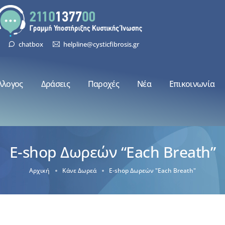
chatbox
helpline@cysticfibrosis.gr
λλογος
Δράσεις
Παροχές
Νέα
Επικοινωνία
E-shop Δωρεών “Each Breath”
Αρχική
Κάνε Δωρεά
E-shop Δωρεών "Each Breath"