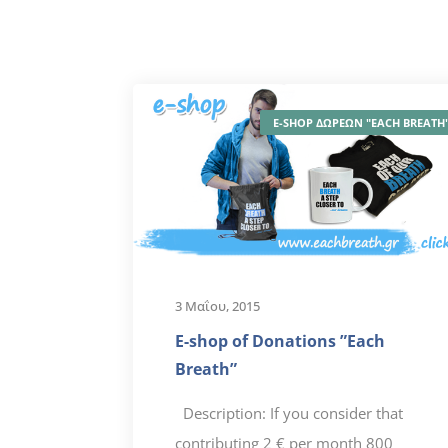
E-SHOP ΔΩΡΕΩΝ "EACH BREATH
3 Μαΐου, 2015
E-shop of Donations ”Each
Breath”
Description: If you consider that
contributing 2 € per month 800