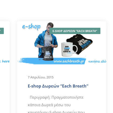
"
E-SHOP ΔΩΡΕΩΝ "EACH BREATH"
7 Απριλίου, 2015
E-shop Δωρεών “Each Breath”
Περιγραφή: Πραγματοποιήστε
κάποια Δωρεά μέσω του
καινοτόμου E-shop Δωρεών που