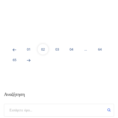
01
02
03
04
…
64
65
Αναζήτηση