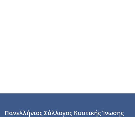
Πανελλήνιος Σύλλογος Κυστικής Ίνωσης
Καραϊσκάκη 28, Αθήνα, ΤΚ 10554
2110137700 (Τρίτη & Πέμπτη: 16:00-19:00),