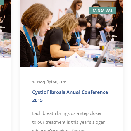
Σ
ΤΑ ΝΕΑ ΜΑΣ
16 Νοεμβρίου, 2015
Cystic Fibrosis Anual Conference
2015
Each breath brings us a step closer
to our treatment is this year’s slogan
while we’re waiting for the...