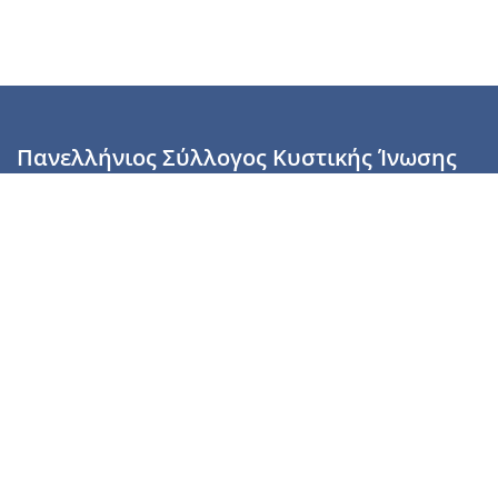
Πανελλήνιος Σύλλογος Κυστικής Ίνωσης
Καραϊσκάκη 28, Αθήνα, ΤΚ 10554
2110137700 (Τρίτη & Πέμπτη: 16:00-19:00),
6944255853 (Τετάρτη: 17.00-20.00)
info@cysticfibrosis.gr
Προσωπικά Δεδομένα
Όροι Χρήσης
Πολιτική Απορρήτου
Πολιτική Cookies