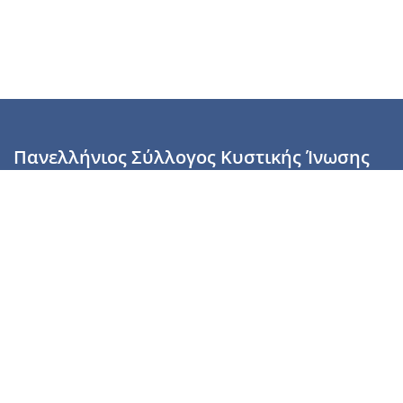
Πανελλήνιος Σύλλογος Κυστικής Ίνωσης
Καραϊσκάκη 28, Αθήνα, ΤΚ 10554
2110137700 (Τρίτη & Πέμπτη: 16:00-19:00),
6944255853 (Τετάρτη: 17.00-20.00)
info@cysticfibrosis.gr
Προσωπικά Δεδομένα
Όροι Χρήσης
Πολιτική Απορρήτου