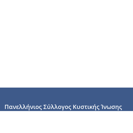
Πανελλήνιος Σύλλογος Κυστικής Ίνωσης
Καραϊσκάκη 28, Αθήνα, ΤΚ 10554
2110137700 (Τρίτη & Πέμπτη: 16:00-19:00),