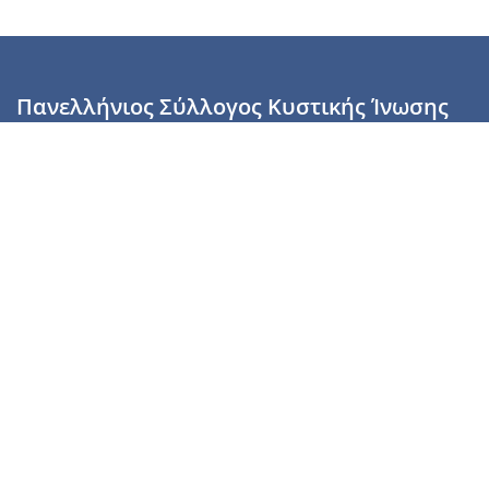
Πανελλήνιος Σύλλογος Κυστικής Ίνωσης
Καραϊσκάκη 28, Αθήνα, ΤΚ 10554
2110137700 (Τρίτη & Πέμπτη: 16:00-19:00),
6944255853 (Τετάρτη: 17.00-20.00)
info@cysticfibrosis.gr
Προσωπικά Δεδομένα
Όροι Χρήσης
Πολιτική Απορρήτου
Πολιτική Cookies