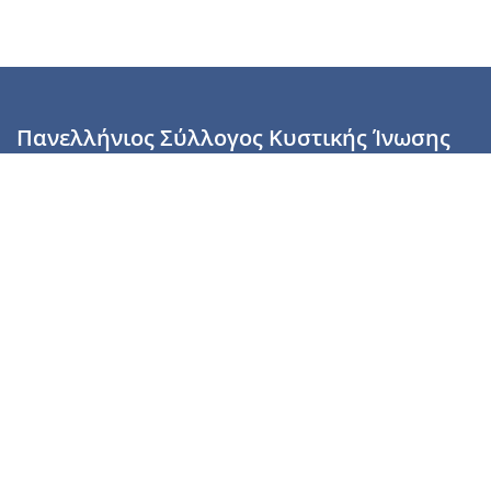
Πανελλήνιος Σύλλογος Κυστικής Ίνωσης
Καραϊσκάκη 28, Αθήνα, ΤΚ 10554
2110137700 (Τρίτη & Πέμπτη: 16:00-19:00),
6944255853 (Τετάρτη: 17.00-20.00)
info@cysticfibrosis.gr
Προσωπικά Δεδομένα
Όροι Χρήσης
Πολιτική Απορρήτου
Πολιτική Cookies