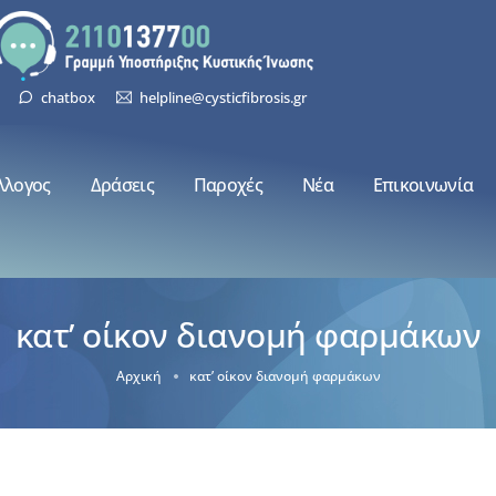
chatbox
helpline@cysticfibrosis.gr
λλογος
Δράσεις
Παροχές
Νέα
Επικοινωνία
κατ’ οίκον διανομή φαρμάκων
Αρχική
κατ’ οίκον διανομή φαρμάκων