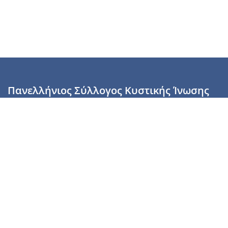
Πανελλήνιος Σύλλογος Κυστικής Ίνωσης
Καραϊσκάκη 28, Αθήνα, ΤΚ 10554
2110137700 (Τρίτη & Πέμπτη: 16:00-19:00),
6944255853 (Τετάρτη: 17.00-20.00)
info@cysticfibrosis.gr
Προσωπικά Δεδομένα
Όροι Χρήσης
Πολιτική Απορρήτου