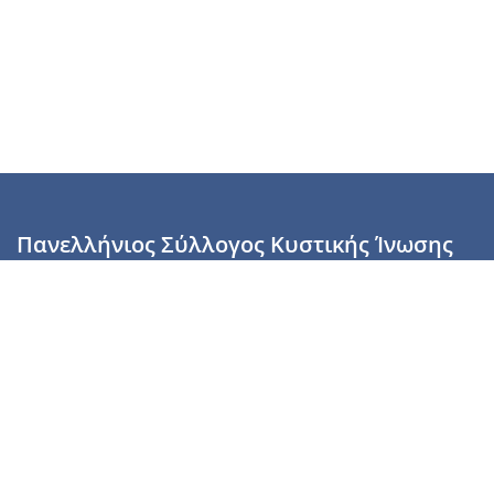
Πανελλήνιος Σύλλογος Κυστικής Ίνωσης
Καραϊσκάκη 28, Αθήνα, ΤΚ 10554
2110137700 (Τρίτη & Πέμπτη: 16:00-19:00),
6944255853 (Τετάρτη: 17.00-20.00)
info@cysticfibrosis.gr
Προσωπικά Δεδομένα